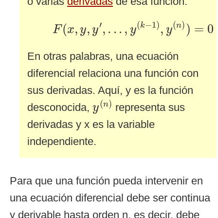
o varias
derivadas
de esa función.
F
(
x
,
y
,
y
′
,
.
.
.
,
y
(
k
−
1
)
,
y
(
n
)
)
=
0
′
(
−
1
)
(
)
(
,
,
,
.
.
.
,
,
)
=
0
k
n
F
x
y
y
y
y
En otras palabras, una ecuación
diferencial relaciona una función con
sus derivadas. Aquí, y es la función
y
(
n
)
(
)
n
desconocida,
representa sus
y
derivadas y x es la variable
independiente.
Para que una función pueda intervenir en
una ecuación diferencial debe ser continua
y derivable hasta orden n, es decir, debe