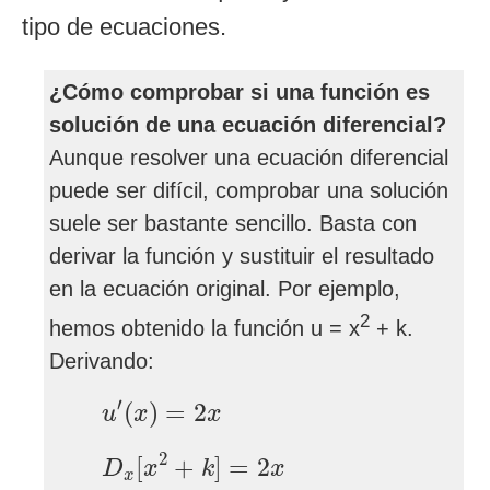
tipo de ecuaciones.
¿Cómo comprobar si una función es
solución de una ecuación diferencial?
Aunque resolver una ecuación diferencial
puede ser difícil, comprobar una solución
suele ser bastante sencillo. Basta con
derivar la función y sustituir el resultado
en la ecuación original. Por ejemplo,
2
hemos obtenido la función u = x
+ k.
Derivando:
u
′
(
x
)
=
2
x
′
(
)
=
2
u
x
x
D
x
[
x
2
+
k
]
=
2
x
2
[
+
]
=
2
D
x
k
x
x