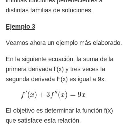
infinitas funciones pertenecientes a
distintas familias de soluciones.
Ejemplo 3
Veamos ahora un ejemplo más elaborado.
En la siguiente ecuación, la suma de la
primera derivada f′(x) y tres veces la
segunda derivada f″(x) es igual a 9x:
f
′
(
x
)
+
3
f
″
(
x
)
=
9
x
′
′′
(
)
+
3
(
)
=
9
f
x
f
x
x
El objetivo es determinar la función f(x)
que satisface esta relación.