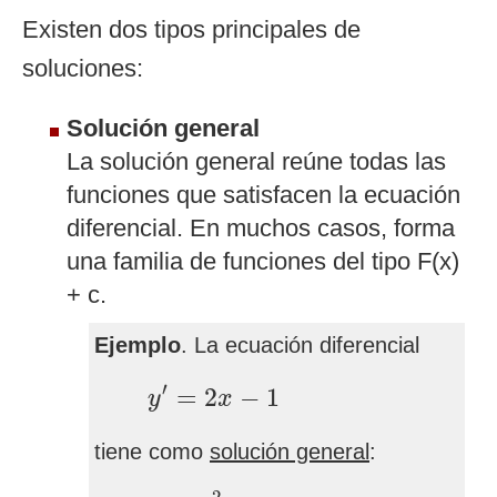
Existen dos tipos principales de
soluciones:
Solución general
La solución general reúne todas las
funciones que satisfacen la ecuación
diferencial. En muchos casos, forma
una familia de funciones del tipo F(x)
+ c.
Ejemplo
. La ecuación diferencial
y
′
=
2
x
−
1
′
=
2
−
1
y
x
tiene como
solución general
:
y
=
x
2
+
c