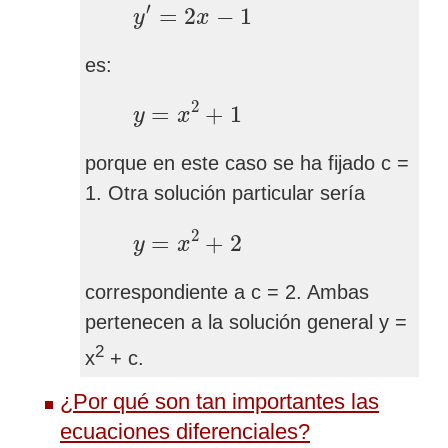
y
′
=
2
x
−
1
′
=
2
−
1
y
x
es:
y
=
x
2
+
1
2
=
+
1
y
x
porque en este caso se ha fijado c =
1. Otra solución particular sería
y
=
x
2
+
2
2
=
+
2
y
x
correspondiente a c = 2. Ambas
pertenecen a la solución general y =
2
x
+ c.
¿Por qué son tan importantes las
ecuaciones diferenciales?