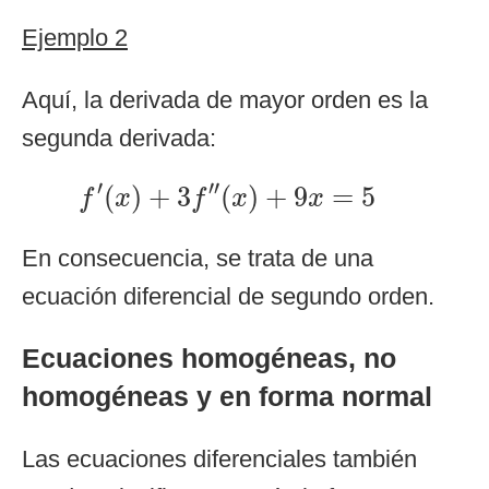
Ejemplo 2
Aquí, la derivada de mayor orden es la
segunda derivada:
f
′
(
x
)
+
3
f
″
(
x
)
+
9
x
=
5
′
′′
(
)
+
3
(
)
+
9
=
5
f
x
f
x
x
En consecuencia, se trata de una
ecuación diferencial de segundo orden.
Ecuaciones homogéneas, no
homogéneas y en forma normal
Las ecuaciones diferenciales también