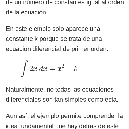
de un número de constantes igual al orden
de la ecuación.
En este ejemplo solo aparece una
constante k porque se trata de una
ecuación diferencial de primer orden.
∫
2
x
d
x
=
x
2
+
k
∫
2
2
=
+
x
d
x
x
k
Naturalmente, no todas las ecuaciones
diferenciales son tan simples como esta.
Aun así, el ejemplo permite comprender la
idea fundamental que hay detrás de este