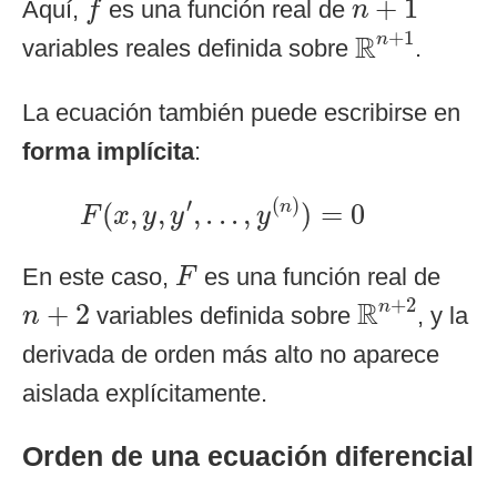
+
1
Aquí,
es una función real de
f
n
R
n
+
1
+
1
R
n
variables reales definida sobre
.
La ecuación también puede escribirse en
forma implícita
:
F
(
x
,
y
,
y
′
,
.
.
.
,
y
(
n
)
)
=
0
′
(
)
(
,
,
,
.
.
.
,
)
=
0
n
F
x
y
y
y
F
En este caso,
es una función real de
F
R
n
+
2
n
+
2
+
2
R
n
+
2
variables definida sobre
, y la
n
derivada de orden más alto no aparece
aislada explícitamente.
Orden de una ecuación diferencial