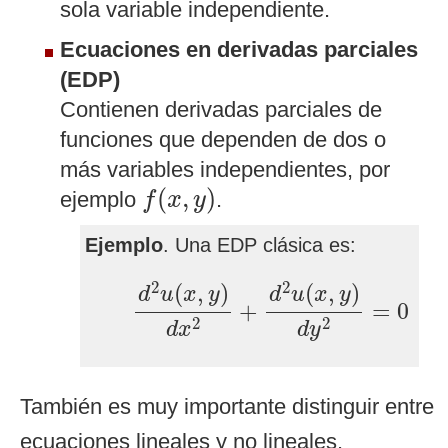
sola variable independiente.
Ecuaciones en derivadas parciales
(EDP)
Contienen derivadas parciales de
funciones que dependen de dos o
más variables independientes, por
f
(
x
,
y
)
(
,
)
ejemplo
.
f
x
y
Ejemplo
. Una EDP clásica es:
d
2
u
(
x
,
y
)
d
x
2
+
d
2
u
(
x
,
y
)
d
y
2
=
0
2
2
(
,
)
(
,
)
d
u
x
y
d
u
x
y
+
=
0
2
2
d
x
d
y
También es muy importante distinguir entre
ecuaciones lineales y no lineales.