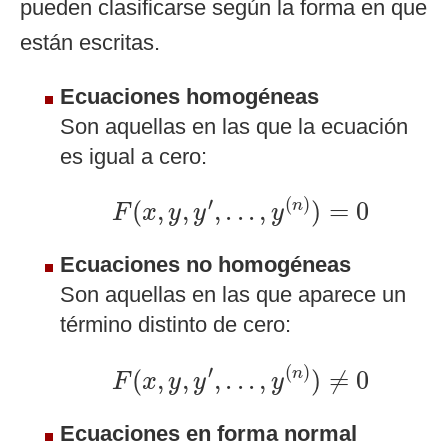
pueden clasificarse según la forma en que
están escritas.
Ecuaciones homogéneas
Son aquellas en las que la ecuación
es igual a cero:
F
(
x
,
y
,
y
′
,
.
.
.
,
y
(
n
)
)
=
0
′
(
)
(
,
,
,
.
.
.
,
)
=
0
n
F
x
y
y
y
Ecuaciones no homogéneas
Son aquellas en las que aparece un
término distinto de cero:
F
(
x
,
y
,
y
′
,
.
.
.
,
y
(
n
)
)
≠
0
′
(
)
(
,
,
,
.
.
.
,
)
≠
0
n
F
x
y
y
y
Ecuaciones en forma normal