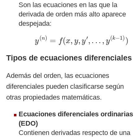
Son las ecuaciones en las que la
derivada de orden más alto aparece
despejada:
y
(
n
)
=
f
(
x
,
y
,
y
′
,
.
.
.
,
y
(
k
−
1
)
)
(
)
′
(
−
1
)
=
(
,
,
,
.
.
.
,
)
n
k
y
f
x
y
y
y
Tipos de ecuaciones diferenciales
Además del orden, las ecuaciones
diferenciales pueden clasificarse según
otras propiedades matemáticas.
Ecuaciones diferenciales ordinarias
(EDO)
Contienen derivadas respecto de una