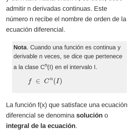
admitir n derivadas continuas. Este
número n recibe el nombre de orden de la
ecuación diferencial.
Nota
. Cuando una función es continua y
derivable n veces, se dice que pertenece
n
a la clase C
(I) en el intervalo I.
f
∈
C
n
(
I
)
n
∈
(
)
f
C
I
La función f(x) que satisface una ecuación
diferencial se denomina
solución
o
integral de la ecuación
.