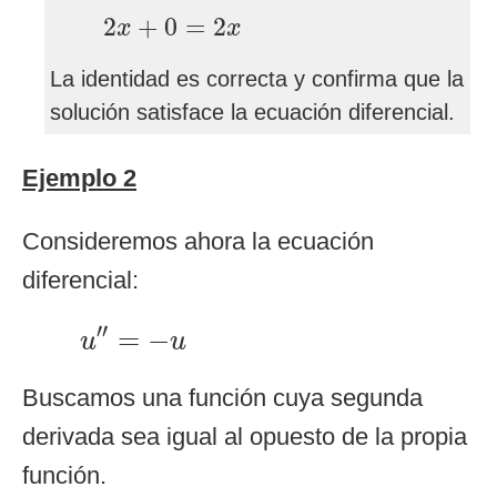
2
x
+
0
=
2
x
2
+
0
=
2
x
x
La identidad es correcta y confirma que la
solución satisface la ecuación diferencial.
Ejemplo 2
Consideremos ahora la ecuación
diferencial:
u
″
=
−
u
′′
=
−
u
u
Buscamos una función cuya segunda
derivada sea igual al opuesto de la propia
función.