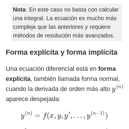
Nota
. En este caso no basta con calcular
una integral. La ecuación es mucho más
compleja que las anteriores y requiere
métodos de resolución más avanzados.
Forma explícita y forma implícita
Una ecuación diferencial está en
forma
explícita
, también llamada forma normal,
y
(
n
)
(
)
n
cuando la derivada de orden más alto
y
aparece despejada:
y
(
n
)
=
f
(
x
,
y
,
y
′
,
.
.
.
,
y
(
n
−
1
)
)
(
)
′
(
−
1
)
=
(
,
,
,
.
.
.
,
)
n
n
y
f
x
y
y
y
f
n
+
1