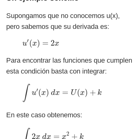
Supongamos que no conocemos u(x),
pero sabemos que su derivada es:
u
′
(
x
)
=
2
x
′
(
)
=
2
u
x
x
Para encontrar las funciones que cumplen
esta condición basta con integrar:
∫
u
′
(
x
)
d
x
=
U
(
x
)
+
k
∫
′
(
)
=
(
)
+
u
x
d
x
U
x
k
En este caso obtenemos:
∫
2
x
d
x
=
x
2
+
k
∫
2
2
=
+
x
d
x
x
k