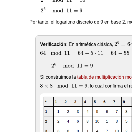
2
6
mod
11
=
9
6
2
mod
11
=
9
Por tanto, el logaritmo discreto de 9 en base 2, m
2
6
=
64
6
2
=
6
Verificación
: En aritmética clásica,
64
mod
11
=
64
−
5
⋅
11
=
64
−
55
=
9
64
mod
11
=
64
−
5
⋅
11
=
64
−
55
2
6
mod
11
=
9
6
2
mod
11
=
9
Si construimos la
tabla de multiplicación mo
8
×
8
mod
11
=
9
8
×
8
mod
11
=
9
, lo cual confirma el 