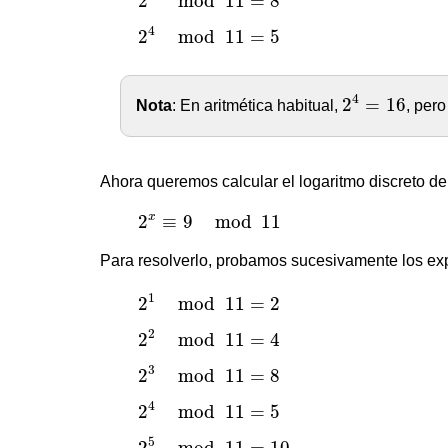
2
mod
11
=
8
2
4
mod
11
=
5
4
2
mod
11
=
5
2
4
=
16
4
2
=
16
Nota
: En aritmética habitual,
, per
Ahora queremos calcular el logaritmo discreto d
2
x
≡
9
mod
11
x
2
≡
9
mod
11
Para resolverlo, probamos sucesivamente los ex
2
1
mod
11
=
2
1
2
mod
11
=
2
2
2
mod
11
=
4
2
2
mod
11
=
4
2
3
mod
11
=
8
3
2
mod
11
=
8
2
4
mod
11
=
5
4
2
mod
11
=
5
2
5
mod
11
=
10
5
2
mod
11
=
10