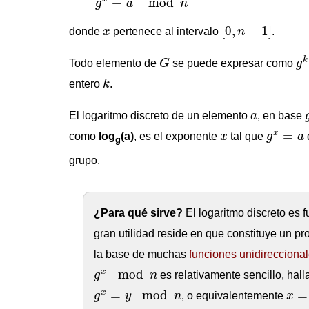
≡
mod
g
a
n
[
0
,
n
−
1
]
x
[
0
,
−
1
]
donde
x
pertenece al intervalo
n
.
g
G
k
Todo elemento de
G
se puede expresar como
g
k
entero
k
.
a
El logaritmo discreto de un elemento
a
, en base
g
x
=
a
x
=
x
como
log
(a)
, es el exponente
x
tal que
g
a
g
grupo.
¿Para qué sirve?
El logaritmo discreto es 
gran utilidad reside en que constituye un pr
la base de muchas
funciones unidirecciona
g
x
mod
n
mod
x
g
n
es relativamente sencillo, halla
x
=
l
g
x
=
y
mod
n
=
mod
=
x
g
y
n
, o equivalentemente
x