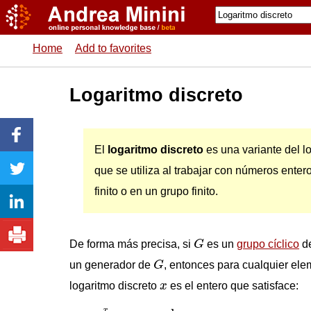
Home
Add to favorites
Logaritmo discreto
El
logaritmo discreto
es una variante del lo
que se utiliza al trabajar con números ente
finito o en un grupo finito.
G
De forma más precisa, si
G
es un
grupo cíclico
d
G
un generador de
G
, entonces para cualquier el
x
logaritmo discreto
x
es el entero que satisface:
g
x
≡
a
mod
n
x