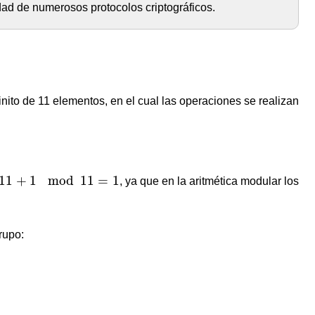
idad de numerosos protocolos criptográficos.
ito de 11 elementos, en el cual las operaciones se realizan
11
+
1
mod
11
=
1
11
+
1
mod
11
=
1
, ya que en la aritmética modular los
rupo: