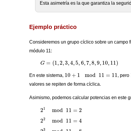
Esta asimetría es la que garantiza la segur
Ejemplo práctico
Consideremos un grupo cíclico sobre un campo fin
módulo 11:
G
=
(
1
,
2
,
3
,
4
,
5
,
6
,
7
,
8
,
9
,
10
,
11
)
=
(
1
,
2
,
3
,
4
,
5
,
6
,
7
,
8
,
9
,
10
,
11
)
G
10
+
1
mod
11
=
11
10
+
1
mod
11
=
11
En este sistema,
, pero
valores se repiten de forma cíclica.
Asimismo, podemos calcular potencias en este g
2
1
mod
11
=
2
1
2
mod
11
=
2
2
2
mod
11
=
4
2
2
mod
11
=
4
2
3
mod
11
=
8
3