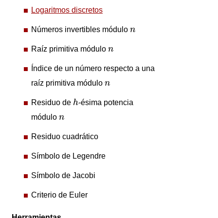
Logaritmos discretos
n
Números invertibles módulo
n
n
Raíz primitiva módulo
n
Índice de un número respecto a una
n
raíz primitiva módulo
n
h
Residuo de
h
-ésima potencia
n
módulo
n
Residuo cuadrático
Símbolo de Legendre
Símbolo de Jacobi
Criterio de Euler
Herramientas