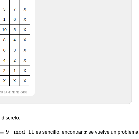
discreto.
≡
9
mod
11
x
≡
9
mod
11
es sencillo, encontrar
x
se vuelve un problema