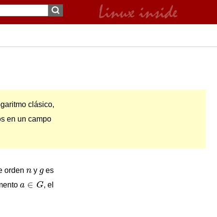
garitmo clásico,
ros en un campo
n
g
e orden
n
y
g
es
a
∈
G
∈
emento
a
G
, el