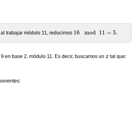
16
mod
11
=
5
16
mod
11
=
5
o al trabajar módulo 11, reducimos
.
x
e 9 en base 2, módulo 11. Es decir, buscamos un
x
tal que:
ponentes: