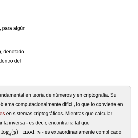
k
, para algún
g
g
, denotado
dentro del
fundamental en teoría de números y en criptografía. Su
oblema computacionalmente difícil, lo que lo convierte en
les
en sistemas criptográficos. Mientras que calcular
x
r la inversa - es decir, encontrar
x
tal que
og
g
(
y
)
mod
n
log
(
)
mod
y
n
- es extraordinariamente complicado.
g