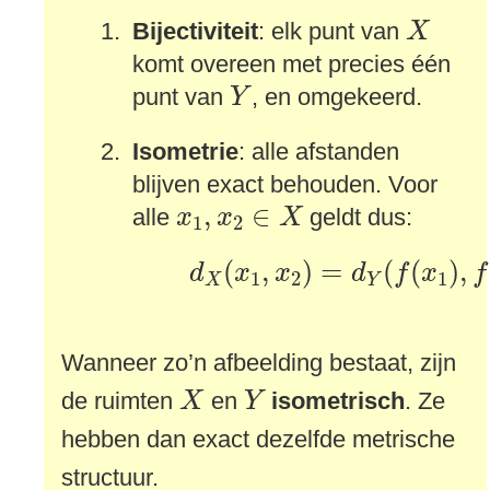
X
Bijectiviteit
: elk punt van
X
komt overeen met precies één
Y
punt van
, en omgekeerd.
Y
Isometrie
: alle afstanden
blijven exact behouden. Voor
x
1
,
x
2
∈
X
,
∈
alle
geldt dus:
x
x
X
1
2
d
X
(
x
1
,
x
2
)
=
d
Y
(
f
(
x
1
)
,
f
(
x
(
,
)
=
(
(
)
,
d
x
x
d
f
x
f
1
2
1
X
Y
Wanneer zo’n afbeelding bestaat, zijn
X
Y
de ruimten
en
isometrisch
. Ze
X
Y
hebben dan exact dezelfde metrische
structuur.