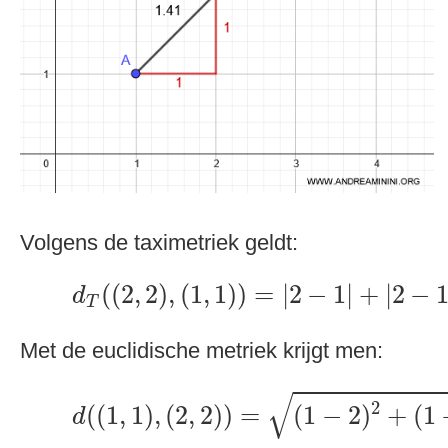
Volgens de taximetriek geldt:
d
T
(
(
2
,
2
)
,
(
1
,
1
)
)
=
|
2
−
1
|
+
|
2
−
1
|
=
(
(
2
,
2
)
,
(
1
,
1
)
)
=
|
2
−
1
|
+
|
2
−
d
T
Met de euclidische metriek krijgt men:
d
(
(
1
,
1
)
,
(
2
,
2
)
)
=
(
1
−
2
)
2
+
(
1
−
√
2
(
(
1
,
1
)
,
(
2
,
2
)
)
=
(
1
−
2
)
+
(
1
d