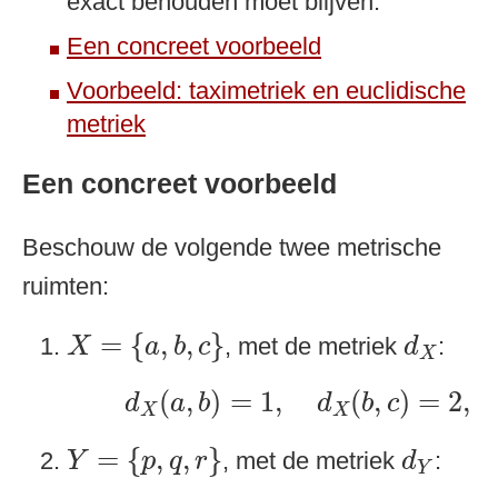
exact behouden moet blijven.
Een concreet voorbeeld
Voorbeeld: taximetriek en euclidische
metriek
Een concreet voorbeeld
Beschouw de volgende twee metrische
ruimten:
X
=
{
a
,
b
,
c
}
d
X
=
{
,
,
}
, met de metriek
:
X
a
b
c
d
X
d
X
(
a
,
b
)
=
1
,
d
X
(
b
,
c
)
=
2
,
d
X
(
,
)
=
1
,
(
,
)
=
2
,
d
a
b
d
b
c
X
X
Y
=
{
p
,
q
,
r
}
d
Y
=
{
,
,
}
, met de metriek
:
Y
p
q
r
d
Y