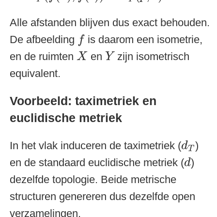
Alle afstanden blijven dus exact behouden.
f
De afbeelding
is daarom een isometrie,
f
X
Y
en de ruimten
en
zijn isometrisch
X
Y
equivalent.
Voorbeeld: taximetriek en
euclidische metriek
d
T
In het vlak induceren de taximetriek (
)
d
T
d
en de standaard euclidische metriek (
)
d
dezelfde topologie. Beide metrische
structuren genereren dus dezelfde open
verzamelingen.