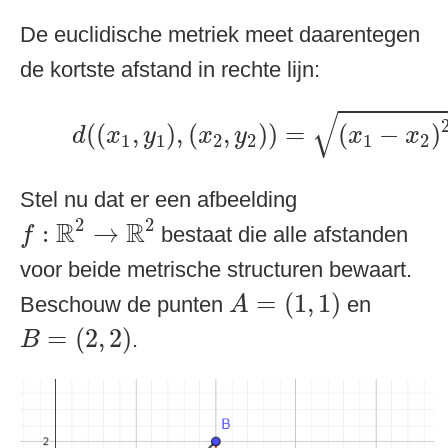
De euclidische metriek meet daarentegen
de kortste afstand in rechte lijn:
d
(
(
x
1
,
y
1
)
,
(
x
2
,
y
2
)
)
=
(
x
1
−
x
2
)
2
+
√
(
(
,
)
,
(
,
)
)
=
(
−
)
d
x
y
x
y
x
x
1
1
2
2
1
2
Stel nu dat er een afbeelding
f
:
R
2
→
R
2
2
2
R
R
:
→
bestaat die alle afstanden
f
voor beide metrische structuren bewaart.
A
=
(
1
,
1
)
=
(
1
,
1
)
Beschouw de punten
en
A
B
=
(
2
,
2
)
=
(
2
,
2
)
.
B