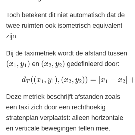
Toch betekent dit niet automatisch dat de
twee ruimten ook isometrisch equivalent
zijn.
Bij de taximetriek wordt de afstand tussen
(
x
1
,
y
1
)
(
x
2
,
y
2
)
(
,
)
(
,
)
en
gedefinieerd door:
x
y
x
y
1
1
2
2
d
T
(
(
x
1
,
y
1
)
,
(
x
2
,
y
2
)
)
=
|
x
1
−
x
2
|
+
|
(
(
,
)
,
(
,
)
)
=
|
−
|
d
x
y
x
y
x
x
1
1
2
2
1
2
T
Deze metriek beschrijft afstanden zoals
een taxi zich door een rechthoekig
stratenplan verplaatst: alleen horizontale
en verticale bewegingen tellen mee.