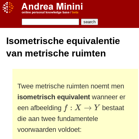
Isometrische equivalentie
van metrische ruimten
Twee metrische ruimten noemt men
isometrisch equivalent
wanneer er
f
:
X
→
Y
:
→
een afbeelding
bestaat
f
X
Y
die aan twee fundamentele
voorwaarden voldoet: