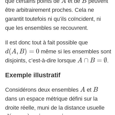
que certains points de
et de
peuvent
A
B
être arbitrairement proches. Cela ne
garantit toutefois ni qu’ils coïncident, ni
que les ensembles se recouvrent.
Il est donc tout à fait possible que
d
(
A
,
B
)
=
0
(
,
)
=
0
même si les ensembles sont
d
A
B
A
∩
B
=
∅
∩
=
∅
disjoints, c’est-à-dire lorsque
.
A
B
Exemple illustratif
A
B
Considérons deux ensembles
et
A
B
dans un espace métrique défini sur la
droite réelle, muni de la distance usuelle
d
(
x
1
,
x
2
)
=
|
x
1
−
x
2
|