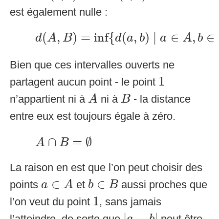
est également nulle :
d
(
A
,
B
)
=
inf
{
d
(
a
,
b
)
∣
a
∈
A
,
b
∈
B
}
(
,
)
=
inf
{
(
,
)
∣
∈
,
∈
d
A
B
d
a
b
a
A
b
Bien que ces intervalles ouverts ne
1
1
partagent aucun point - le point
A
B
n’appartient ni à
ni à
- la distance
A
B
entre eux est toujours égale à zéro.
A
∩
B
=
∅
∩
=
∅
A
B
La raison en est que l’on peut choisir des
a
∈
A
b
∈
B
∈
∈
points
et
aussi proches que
a
A
b
B
1
1
l’on veut du point
, sans jamais
|
a
−
b
|
|
−
|
l’atteindre, de sorte que
peut être