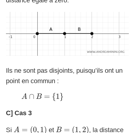
distance égale à zéro.
Ils ne sont pas disjoints, puisqu’ils ont un
point en commun :
A
∩
B
=
{
1
}
∩
=
{
1
}
A
B
C] Cas 3
A
=
(
0
,
1
)
B
=
(
1
,
2
)
=
(
0
,
1
)
=
(
1
,
2
)
Si
et
, la distance
A
B