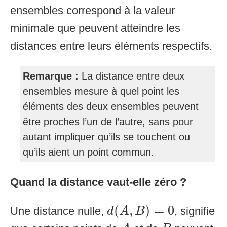
ensembles correspond à la valeur
minimale que peuvent atteindre les
distances entre leurs éléments respectifs.
Remarque :
La distance entre deux
ensembles mesure à quel point les
éléments des deux ensembles peuvent
être proches l’un de l’autre, sans pour
autant impliquer qu’ils se touchent ou
qu’ils aient un point commun.
Quand la distance vaut-elle zéro ?
d
(
A
,
B
)
=
0
(
,
)
=
0
Une distance nulle,
, signifie
d
A
B
A
B