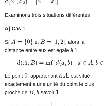
(
,
)
=
|
−
|
.
d
x
x
x
x
1
2
1
2
Examinons trois situations différentes :
A] Cas 1
A
=
{
0
}
B
=
[
1
,
2
]
=
{
0
}
=
[
1
,
2
]
Si
et
, alors la
A
B
1
1
distance entre eux est égale à
.
d
(
A
,
B
)
=
inf
{
d
(
a
,
b
)
∣
a
∈
A
,
b
∈
(
,
)
=
inf
{
(
,
)
∣
∈
,
∈
d
A
B
d
a
b
a
A
b
A
0
0
Le point
, appartenant à
, est situé
A
exactement à une unité du point le plus
1
B
1
proche de
, à savoir
.
B