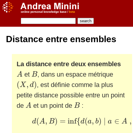
Distance entre ensembles
La distance entre deux ensembles
A
B
et
, dans un espace métrique
A
B
(
X
,
d
)
(
,
)
, est définie comme la plus
X
d
petite distance possible entre un point
A
B
de
et un point de
:
A
B
d
(
A
,
B
)
=
inf
{
d
(
a
,
b
)
∣
a
∈
A
,
b
(
,
)
=
inf
{
(
,
)
∣
∈
,
d
A
B
d
a
b
a
A