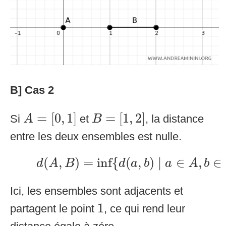
B] Cas 2
A
=
[
0
,
1
]
B
=
[
1
,
2
]
=
[
0
,
1
]
=
[
1
,
2
]
Si
et
, la distance
A
B
entre les deux ensembles est nulle.
d
(
A
,
B
)
=
inf
{
d
(
a
,
b
)
∣
a
∈
A
,
b
∈
(
,
)
=
inf
{
(
,
)
∣
∈
,
∈
d
A
B
d
a
b
a
A
b
Ici, les ensembles sont adjacents et
1
1
partagent le point
, ce qui rend leur