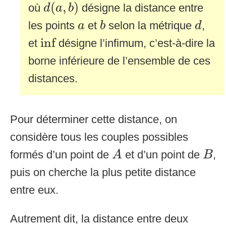
d
(
a
,
b
)
(
,
)
où
désigne la distance entre
d
a
b
b
d
a
les points
et
selon la métrique
,
a
b
d
inf
inf
et
désigne l’infimum, c’est-à-dire la
borne inférieure de l’ensemble de ces
distances.
Pour déterminer cette distance, on
considère tous les couples possibles
A
B
formés d’un point de
et d’un point de
,
A
B
puis on cherche la plus petite distance
entre eux.
Autrement dit, la distance entre deux