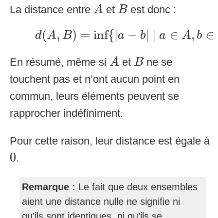
A
B
La distance entre
et
est donc :
A
B
d
(
A
,
B
)
=
inf
{
|
a
−
b
|
∣
a
∈
A
,
b
∈
(
,
)
=
inf
{
|
−
|
∣
∈
,
∈
d
A
B
a
b
a
A
b
A
B
En résumé, même si
et
ne se
A
B
touchent pas et n’ont aucun point en
commun, leurs éléments peuvent se
rapprocher indéfiniment.
Pour cette raison, leur distance est égale à
0
0
.
Remarque :
Le fait que deux ensembles
aient une distance nulle ne signifie ni
qu’ils sont identiques, ni qu’ils se