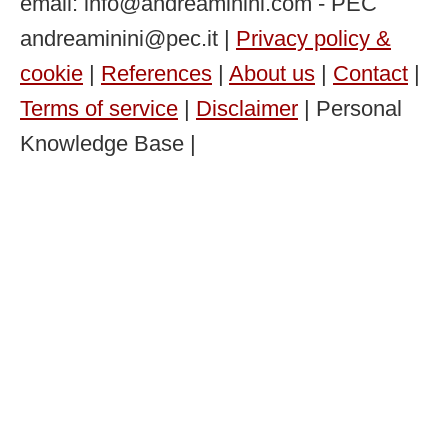
email: info@andreaminini.com - PEC
andreaminini@pec.it |
Privacy policy &
cookie
|
References
|
About us
|
Contact
|
Terms of service
|
Disclaimer
| Personal
Knowledge Base |