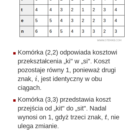
Komórka (2,2) odpowiada kosztowi
przekształcenia „ki" w „si". Koszt
pozostaje równy 1, ponieważ drugi
i
znak,
, jest identyczny w obu
i
ciągach.
Komórka (3,3) przedstawia koszt
przejścia od „kit" do „sit". Nadal
t
wynosi on 1, gdyż trzeci znak,
, nie
t
ulega zmianie.