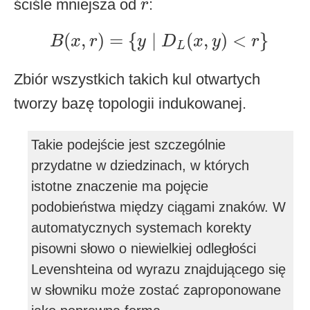
r
ściśle mniejsza od
:
r
B
(
x
,
r
)
=
{
y
∣
D
L
(
x
,
y
)
<
r
}
(
,
)
=
{
∣
(
,
)
<
}
B
x
r
y
D
x
y
r
L
Zbiór wszystkich takich kul otwartych
tworzy bazę topologii indukowanej.
Takie podejście jest szczególnie
przydatne w dziedzinach, w których
istotne znaczenie ma pojęcie
podobieństwa między ciągami znaków. W
automatycznych systemach korekty
pisowni słowo o niewielkiej odległości
Levenshteina od wyrazu znajdującego się
w słowniku może zostać zaproponowane