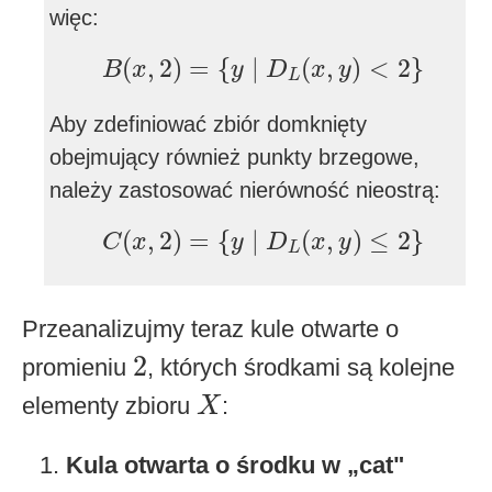
więc:
B
(
x
,
2
)
=
{
y
∣
D
L
(
x
,
y
)
<
2
}
(
,
2
)
=
{
∣
(
,
)
<
2
}
B
x
y
D
x
y
L
Aby zdefiniować zbiór domknięty
obejmujący również punkty brzegowe,
należy zastosować nierówność nieostrą:
C
(
x
,
2
)
=
{
y
∣
D
L
(
x
,
y
)
≤
2
}
(
,
2
)
=
{
∣
(
,
)
≤
2
}
C
x
y
D
x
y
L
Przeanalizujmy teraz kule otwarte o
2
2
promieniu
, których środkami są kolejne
X
elementy zbioru
:
X
Kula otwarta o środku w „cat"