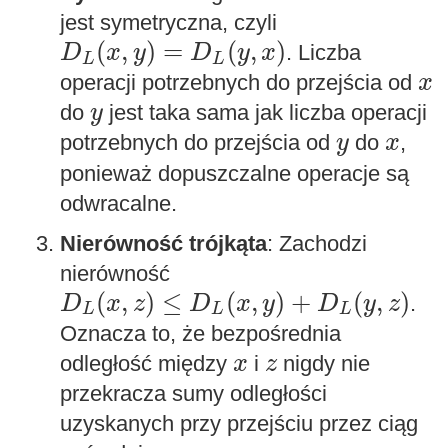
jest symetryczna, czyli
D
L
(
x
,
y
)
=
D
L
(
y
,
x
)
(
,
)
=
(
,
)
. Liczba
D
x
y
D
y
x
L
L
x
operacji potrzebnych do przejścia od
x
y
do
jest taka sama jak liczba operacji
y
y
x
potrzebnych do przejścia od
do
,
y
x
ponieważ dopuszczalne operacje są
odwracalne.
Nierówność trójkąta
: Zachodzi
nierówność
D
L
(
x
,
z
)
≤
D
L
(
x
,
y
)
+
D
L
(
y
,
z
)
(
,
)
≤
(
,
)
+
(
,
)
.
D
x
z
D
x
y
D
y
z
L
L
L
Oznacza to, że bezpośrednia
x
z
odległość między
i
nigdy nie
x
z
przekracza sumy odległości
uzyskanych przy przejściu przez ciąg