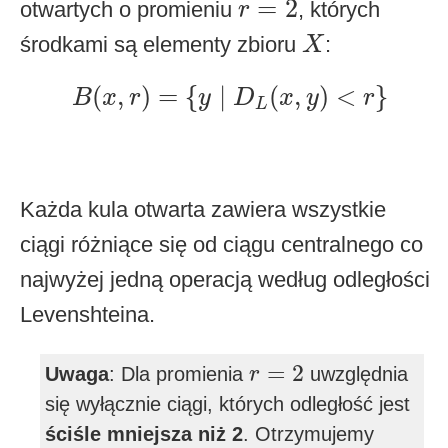
=
2
otwartych o promieniu
, których
r
X
środkami są elementy zbioru
:
X
B
(
x
,
r
)
=
{
y
∣
D
L
(
x
,
y
)
<
r
}
(
,
)
=
{
∣
(
,
)
<
}
B
x
r
y
D
x
y
r
L
Każda kula otwarta zawiera wszystkie
ciągi różniące się od ciągu centralnego co
najwyżej jedną operacją według odległości
Levenshteina.
r
=
2
=
2
Uwaga
: Dla promienia
uwzględnia
r
się wyłącznie ciągi, których odległość jest
ściśle mniejsza niż 2
. Otrzymujemy