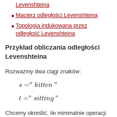
Levenshteina
Macierz odległości Levenshteina
Topologia indukowana przez
odległość Levenshteina
Przykład obliczania odległości
Levenshteina
Rozważmy dwa ciągi znaków:
s
="
k
i
t
t
e
n
"
=
"
"
s
k
i
t
t
e
n
t
="
s
i
t
t
i
n
g
"
=
"
"
t
s
i
t
t
i
n
g
Chcemy określić, ile minimalnie operacji