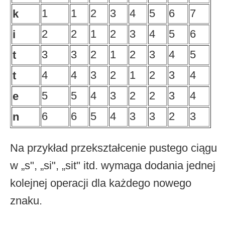
1
1
2
3
4
5
6
7
k
2
2
1
2
3
4
5
6
i
3
3
2
1
2
3
4
5
t
4
4
3
2
1
2
3
4
t
5
5
4
3
2
2
3
4
e
6
6
5
4
3
3
2
3
n
Na przykład przekształcenie pustego ciągu
w „s", „si", „sit" itd. wymaga dodania jednej
kolejnej operacji dla każdego nowego
znaku.