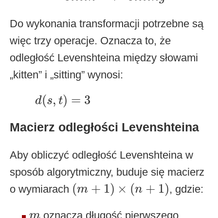
Do wykonania transformacji potrzebne są
więc trzy operacje. Oznacza to, że
odległość Levenshteina między słowami
„kitten” i „sitting” wynosi:
d
(
s
,
t
)
=
3
(
,
)
=
3
d
s
t
Macierz odległości Levenshteina
Aby obliczyć odległość Levenshteina w
sposób algorytmiczny, buduje się macierz
(
m
+
1
)
×
(
n
+
1
)
(
+
1
)
×
(
+
1
)
o wymiarach
, gdzie:
m
n
m
oznacza długość pierwszego
m