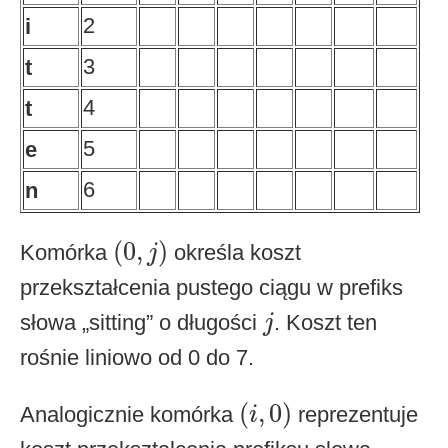
2
i
3
t
4
t
5
e
6
n
(
0
,
j
)
(
0
,
)
Komórka
określa koszt
j
przekształcenia pustego ciągu w prefiks
j
słowa „sitting” o długości
. Koszt ten
j
rośnie liniowo od 0 do 7.
(
i
,
0
)
(
,
0
)
Analogicznie komórka
reprezentuje
i