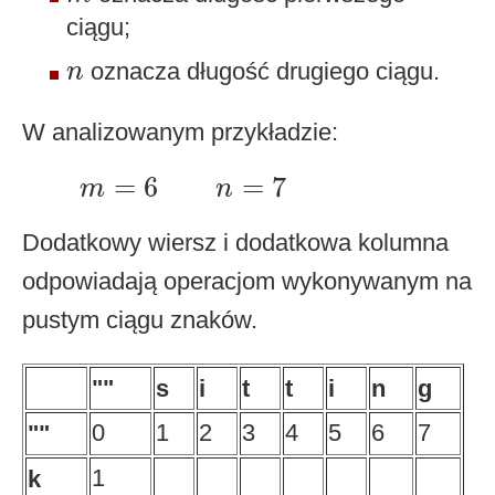
ciągu;
n
oznacza długość drugiego ciągu.
n
W analizowanym przykładzie:
m
=
6
n
=
7
=
6
=
7
m
n
Dodatkowy wiersz i dodatkowa kolumna
odpowiadają operacjom wykonywanym na
pustym ciągu znaków.
""
s
i
t
t
i
n
g
0
1
2
3
4
5
6
7
""
1
k