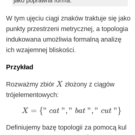
jako poprawna forma.
W tym ujęciu ciągi znaków traktuje się jako
punkty przestrzeni metrycznej, a topologia
indukowana umożliwia formalną analizę
ich wzajemnej bliskości.
Przykład
X
Rozważmy zbiór
złożony z ciągów
X
trójelementowych:
X
=
{
"
c
a
t
"
,
"
b
a
t
"
,
"
c
u
t
"
}
=
{
"
"
,
"
"
,
"
"
}
X
c
a
t
b
a
t
c
u
t
Definiujemy bazę topologii za pomocą kul
r
=
2