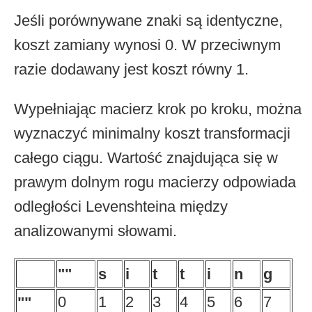
Jeśli porównywane znaki są identyczne,
koszt zamiany wynosi 0. W przeciwnym
razie dodawany jest koszt równy 1.
Wypełniając macierz krok po kroku, można
wyznaczyć minimalny koszt transformacji
całego ciągu. Wartość znajdująca się w
prawym dolnym rogu macierzy odpowiada
odległości Levenshteina między
analizowanymi słowami.
""
s
i
t
t
i
n
g
0
1
2
3
4
5
6
7
""