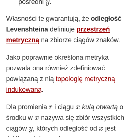
y
pośredni
.
y
Własności te gwarantują, że
odległość
Levenshteina
definiuje
przestrzeń
metryczną
na zbiorze ciągów znaków.
Jako poprawnie określona metryka
pozwala ona również zdefiniować
powiązaną z nią
topologię metryczną
indukowaną
.
r
x
Dla promienia
i ciągu
kulą otwartą
o
r
x
x
środku w
nazywa się zbiór wszystkich
x
y
x
ciągów
, których odległość od
jest
y
x