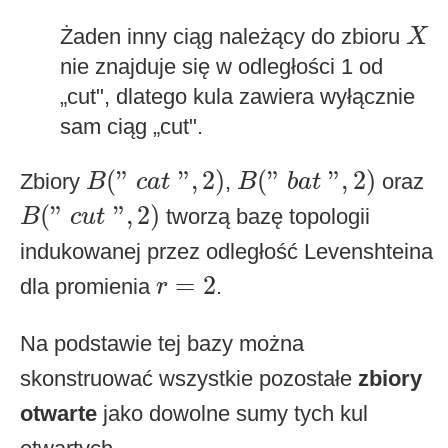
X
Żaden inny ciąg należący do zbioru
X
nie znajduje się w odległości 1 od
„cut", dlatego kula zawiera wyłącznie
sam ciąg „cut".
B
(
"
c
a
t
"
,
2
)
B
(
"
b
a
t
"
,
2
)
(
"
"
,
2
)
(
"
"
,
2
)
Zbiory
,
oraz
B
c
a
t
B
b
a
t
B
(
"
c
u
t
"
,
2
)
(
"
"
,
2
)
tworzą bazę topologii
B
c
u
t
indukowanej przez odległość Levenshteina
r
=
2
=
2
dla promienia
.
r
Na podstawie tej bazy można
skonstruować wszystkie pozostałe
zbiory
otwarte
jako dowolne sumy tych kul