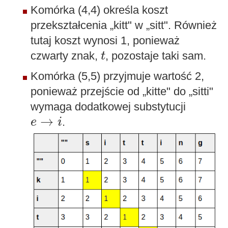
Komórka (4,4) określa koszt
przekształcenia „kitt" w „sitt". Również
tutaj koszt wynosi 1, ponieważ
t
czwarty znak,
, pozostaje taki sam.
t
Komórka (5,5) przyjmuje wartość 2,
ponieważ przejście od „kitte" do „sitti"
wymaga dodatkowej substytucji
e
→
i
→
.
e
i