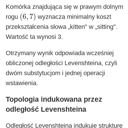
Komórka znajdująca się w prawym dolnym
(
6
,
7
)
(
6
,
7
)
rogu
wyznacza minimalny koszt
przekształcenia słowa „kitten" w „sitting".
Wartość ta wynosi 3.
Otrzymany wynik odpowiada wcześniej
obliczonej odległości Levenshteina, czyli
dwóm substytucjom i jednej operacji
wstawienia.
Topologia indukowana przez
odległość Levenshteina
Odległość Levenshteina indukuje strukturę