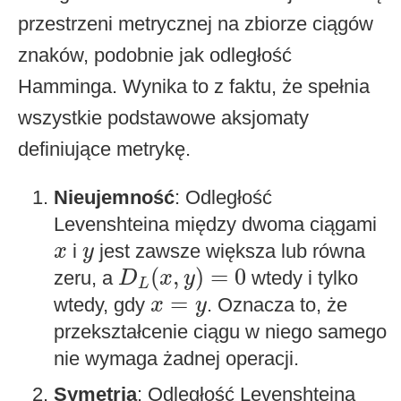
przestrzeni metrycznej na zbiorze ciągów
znaków, podobnie jak odległość
Hamminga. Wynika to z faktu, że spełnia
wszystkie podstawowe aksjomaty
definiujące metrykę.
Nieujemność
: Odległość
Levenshteina między dwoma ciągami
x
y
i
jest zawsze większa lub równa
x
y
D
L
(
x
,
y
)
=
0
(
,
)
=
0
zeru, a
wtedy i tylko
D
x
y
L
x
=
y
=
wtedy, gdy
. Oznacza to, że
x
y
przekształcenie ciągu w niego samego
nie wymaga żadnej operacji.
Symetria
: Odległość Levenshteina