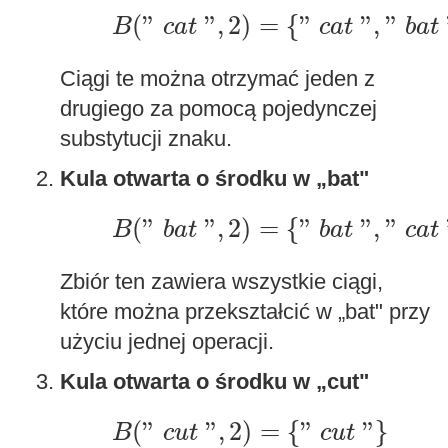
B
(
"
c
a
t
"
,
2
)
=
{
"
c
a
t
"
,
"
b
a
t
"
}
(
"
"
,
2
)
=
{
"
"
,
"
B
c
a
t
c
a
t
b
a
t
Ciągi te można otrzymać jeden z
drugiego za pomocą pojedynczej
substytucji znaku.
Kula otwarta o środku w „bat"
B
(
"
b
a
t
"
,
2
)
=
{
"
b
a
t
"
,
"
c
a
t
"
}
(
"
"
,
2
)
=
{
"
"
,
"
B
b
a
t
b
a
t
c
a
t
Zbiór ten zawiera wszystkie ciągi,
które można przekształcić w „bat" przy
użyciu jednej operacji.
Kula otwarta o środku w „cut"
B
(
"
c
u
t
"
,
2
)
=
{
"
c
u
t
"
}
(
"
"
,
2
)
=
{
"
"
}
B
c
u
t
c
u
t