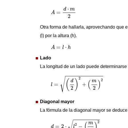
A
=
d
⋅
m
2
⋅
d
m
=
A
2
Otra forma de hallarla, aprovechando que el
(l) por la altura (h).
A
=
l
⋅
h
=
⋅
A
l
h
Lado
La longitud de un lado puede determinarse 
l
=
(
d
2
)
2
+
(
m
2
)
2
√
2
2
(
)
m
d
(
)
=
+
l
2
2
Diagonal mayor
La fórmula de la diagonal mayor se deduce a
d
=
2
⋅
l
2
−
(
m
2
)
2
√
2
m
(
)
2
=
2
⋅
−
d
l