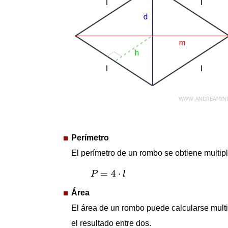
Perímetro
El perímetro de un rombo se obtiene multipl
P
=
4
⋅
l
=
4
⋅
P
l
Área
El área de un rombo puede calcularse multi
el resultado entre dos.