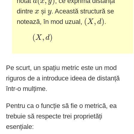
(
,
)
notat
, ce exprimă distanța
d
x
y
x
y
dintre
și
. Această structură se
x
y
(
X
,
d
)
(
,
)
notează, în mod uzual,
.
X
d
(
X
,
d
)
(
,
)
X
d
Pe scurt, un spațiu metric este un mod
riguros de a introduce ideea de distanță
într-o mulțime.
Pentru ca o funcție să fie o metrică, ea
trebuie să respecte trei proprietăți
esențiale: