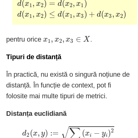
(
,
)
=
(
,
)
d
x
x
d
x
x
1
2
2
1
d
(
x
1
,
x
2
)
≤
d
(
x
1
,
x
3
)
+
d
(
x
3
,
x
2
)
(
,
)
≤
(
,
)
+
(
,
)
d
x
x
d
x
x
d
x
x
1
2
1
3
3
2
x
1
,
x
2
,
x
3
∈
X
,
,
∈
pentru orice
.
x
x
x
X
1
2
3
Tipuri de distanță
În practică, nu există o singură noțiune de
distanță. În funcție de context, pot fi
folosite mai multe tipuri de metrici.
Distanța euclidiană
d
2
(
x
,
y
)
:=
∑
(
x
i
−
y
i
)
2
√
∑
2
(
,
)
:
=
(
−
)
d
x
y
x
y
2
i
i