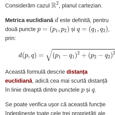
R
2
2
R
Considerăm cazul
, planul cartezian.
d
Metrica euclidiană
este definită, pentru
d
p
=
(
p
1
,
p
2
)
q
=
(
q
1
,
q
2
)
=
(
,
)
=
(
,
)
două puncte
și
,
p
p
p
q
q
q
1
2
1
2
prin:
d
(
p
,
q
)
=
(
p
1
−
q
1
)
2
+
(
p
2
−
q
2
)
2
√
2
(
,
)
=
(
−
)
+
(
−
)
d
p
q
p
q
p
q
1
1
2
2
Această formulă descrie
distanța
euclidiană
, adică cea mai scurtă distanță
p
q
în linie dreaptă dintre punctele
și
.
p
q
Se poate verifica ușor că această funcție
îndeplinește toate cele trei proprietăți ale