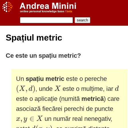
Spațiul metric
Ce este un spațiu metric?
Un
spațiu metric
este o pereche
(
X
,
d
)
X
d
(
,
)
, unde
este o mulțime, iar
X
d
X
d
este o aplicație (numită
metrică
) care
asociază fiecărei perechi de puncte
x
,
y
∈
X
,
∈
un număr real nenegativ,
x
y
X
d
(
x
,
y
)