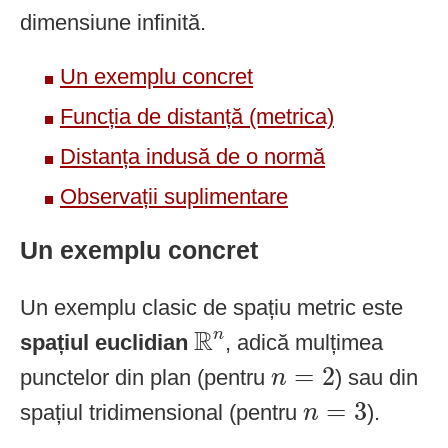
dimensiune infinită.
Un exemplu concret
Funcția de distanță (metrica)
Distanța indusă de o normă
Observații suplimentare
Un exemplu concret
Un exemplu clasic de spațiu metric este
R
n
R
n
spațiul euclidian
, adică mulțimea
n
=
2
=
2
punctelor din plan (pentru
) sau din
n
n
=
3
=
3
spațiul tridimensional (pentru
).
n