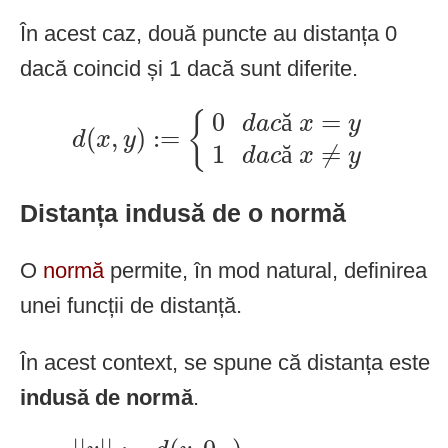
În acest caz, două puncte au distanța 0
dacă coincid și 1 dacă sunt diferite.
d
(
x
,
y
)
:=
{
0
d
a
c
ă
x
=
y
1
d
a
c
ă
x
≠
y
0
=
ă
{
d
a
c
x
y
(
,
)
:
=
d
x
y
1
≠
ă
d
a
c
x
y
Distanța indusă de o normă
O
normă
permite, în mod natural, definirea
unei funcții de distanță.
În acest context, se spune că distanța este
indusă de normă
.
|
|
v
|
|
:=
d
(
v
,
0
V
)