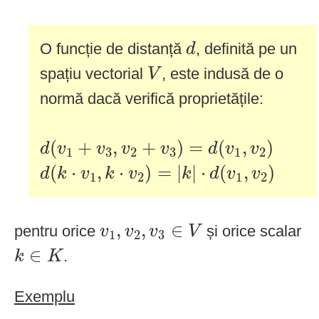
d
O funcție de distanță
, definită pe un
d
V
spațiu vectorial
, este indusă de o
V
normă dacă verifică proprietățile:
d
(
v
1
+
v
3
,
v
2
+
v
3
)
=
d
(
v
1
,
v
2
)
(
+
,
+
)
=
(
,
)
d
v
v
v
v
d
v
v
1
3
2
3
1
2
d
(
k
⋅
v
1
,
k
⋅
v
2
)
=
|
k
|
⋅
d
(
v
1
,
v
2
)
(
⋅
,
⋅
)
=
|
|
⋅
(
,
)
d
k
v
k
v
k
d
v
v
1
2
1
2
v
1
,
v
2
,
v
3
∈
V
,
,
∈
pentru orice
și orice scalar
v
v
v
V
1
2
3
k
∈
K
∈
.
k
K
Exemplu