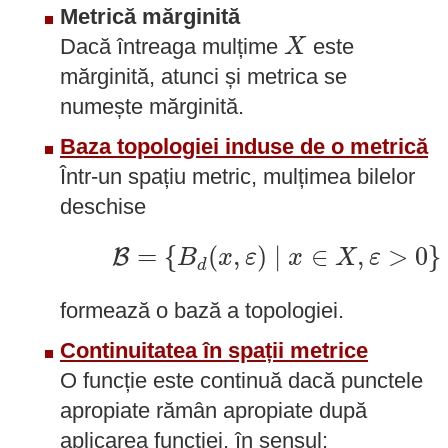
Metrică mărginită
X
Dacă întreaga mulțime
este
X
mărginită, atunci și metrica se
numește mărginită.
Baza topologiei induse de o metrică
Într-un spațiu metric, mulțimea bilelor
deschise
B
=
{
B
d
(
x
,
ε
)
∣
x
∈
X
,
ε
>
0
}
=
{
(
,
)
∣
∈
,
>
0
}
B
B
x
ε
x
X
ε
d
formează o bază a topologiei.
Continuitatea în spații metrice
O funcție este continuă dacă punctele
apropiate rămân apropiate după
aplicarea funcției, în sensul: