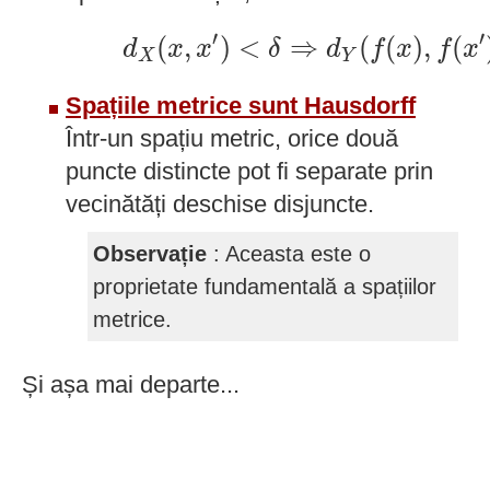
d
X
(
x
,
x
′
)
<
δ
⇒
d
Y
(
f
(
x
)
,
f
(
x
′
)
)
′
′
(
,
)
<
⇒
(
(
)
,
(
d
x
x
δ
d
f
x
f
x
X
Y
Spațiile metrice sunt Hausdorff
Într-un spațiu metric, orice două
puncte distincte pot fi separate prin
vecinătăți deschise disjuncte.
Observație
: Aceasta este o
proprietate fundamentală a spațiilor
metrice.
Și așa mai departe...