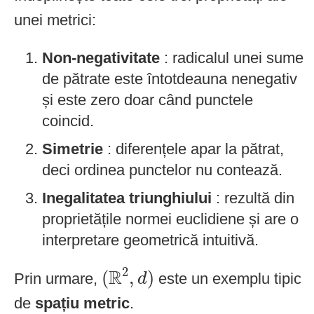
unei metrici:
Non-negativitate
: radicalul unei sume
de pătrate este întotdeauna nenegativ
și este zero doar când punctele
coincid.
Simetrie
: diferențele apar la pătrat,
deci ordinea punctelor nu contează.
Inegalitatea triunghiului
: rezultă din
proprietățile normei euclidiene și are o
interpretare geometrică intuitivă.
(
R
2
,
d
)
2
R
(
,
)
Prin urmare,
este un exemplu tipic
d
de
spațiu metric
.