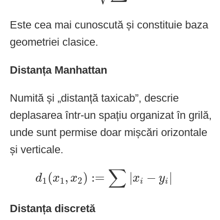
Este cea mai cunoscută și constituie baza
geometriei clasice.
Distanța Manhattan
Numită și „distanță taxicab”, descrie
deplasarea într-un spațiu organizat în grilă,
unde sunt permise doar mișcări orizontale
și verticale.
d
1
(
x
1
,
x
2
)
:=
∑
|
x
i
−
y
i
|
∑
(
,
)
:
=
|
−
|
d
x
x
x
y
1
1
2
i
i
Distanța discretă