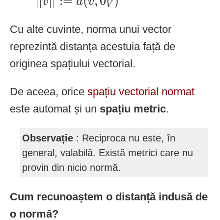
|
|
|
|
:
=
(
,
0
)
v
d
v
V
Cu alte cuvinte, norma unui vector
reprezintă distanța acestuia față de
originea spațiului vectorial.
De aceea, orice
spațiu vectorial normat
este automat și un
spațiu metric
.
Observație
: Reciproca nu este, în
general, valabilă. Există metrici care nu
provin din nicio normă.
Cum recunoaștem o distanță indusă de
o normă?