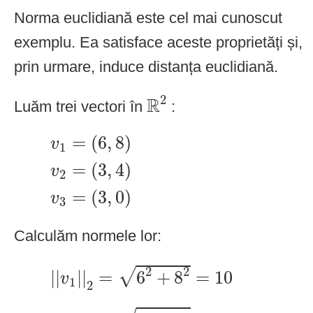
Norma euclidiană este cel mai cunoscut
exemplu. Ea satisface aceste proprietăți și,
prin urmare, induce distanța euclidiană.
R
2
2
R
Luăm trei vectori în
:
v
1
=
(
6
,
8
)
v
2
=
(
3
,
4
)
v
3
=
(
3
,
0
)
=
(
6
,
8
)
v
1
=
(
3
,
4
)
v
2
=
(
3
,
0
)
v
3
Calculăm normele lor:
|
|
v
1
|
|
2
=
6
2
+
8
2
=
10
2
2
√
|
|
|
|
=
6
+
8
=
10
v
1
2
|
|
v
2
|
|
2
=
3
2
+
4
2
=
5