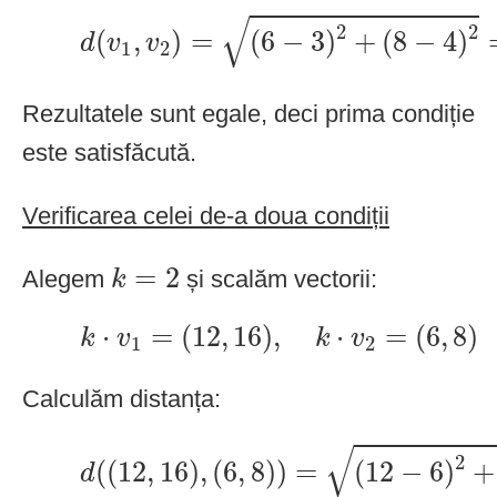
d
(
v
1
,
v
2
)
=
(
6
−
3
)
2
+
(
8
−
4
)
2
=
2
√
2
2
(
,
)
=
(
6
−
3
)
+
(
8
−
4
)
d
v
v
1
2
Rezultatele sunt egale, deci prima condiție
este satisfăcută.
Verificarea celei de-a doua condiții
k
=
2
=
2
Alegem
și scalăm vectorii:
k
k
⋅
v
1
=
(
12
,
16
)
,
k
⋅
v
2
=
(
6
,
8
)
⋅
=
(
12
,
16
)
,
⋅
=
(
6
,
8
)
k
v
k
v
1
2
Calculăm distanța:
d
(
(
12
,
16
)
,
(
6
,
8
)
)
=
(
12
−
6
)
2
+
√
2
(
(
12
,
16
)
,
(
6
,
8
)
)
=
(
12
−
6
)
+
d