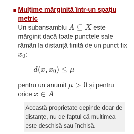
Mulțime mărginită într-un spațiu
metric
A
⊆
X
⊆
Un subansamblu
este
A
X
mărginit dacă toate punctele sale
rămân la distanță finită de un punct fix
x
0
:
x
0
d
(
x
,
x
0
)
≤
μ
(
,
)
≤
d
x
x
μ
0
μ
>
0
>
0
pentru un anumit
și pentru
μ
x
∈
A
∈
orice
.
x
A
Această proprietate depinde doar de
distanțe, nu de faptul că mulțimea
este deschisă sau închisă.