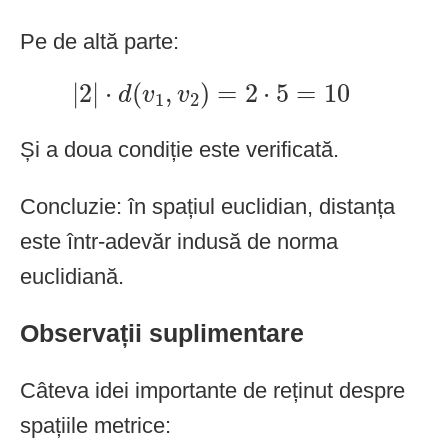
Pe de altă parte:
|
2
|
⋅
d
(
v
1
,
v
2
)
=
2
⋅
5
=
10
|
2
|
⋅
(
,
)
=
2
⋅
5
=
10
d
v
v
1
2
Și a doua condiție este verificată.
Concluzie: în spațiul euclidian, distanța
este într-adevăr indusă de norma
euclidiană.
Observații suplimentare
Câteva idei importante de reținut despre
spațiile metrice: