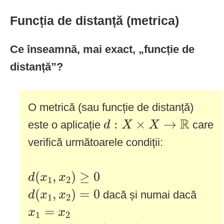
Funcția de distanță (metrica)
Ce înseamnă, mai exact, „funcție de
distanță”?
O metrică (sau funcție de distanță)
d
:
X
×
X
→
R
R
:
×
→
este o aplicație
care
d
X
X
verifică următoarele condiții:
d
(
x
1
,
x
2
)
≥
0
(
,
)
≥
0
d
x
x
1
2
d
(
x
1
,
x
2
)
=
0
(
,
)
=
0
dacă și numai dacă
d
x
x
1
2
x
1
=
x
2
=
x
x
1
2
d
(
x
1
,
x
2
)
=
d
(
x
2
,
x
1
)