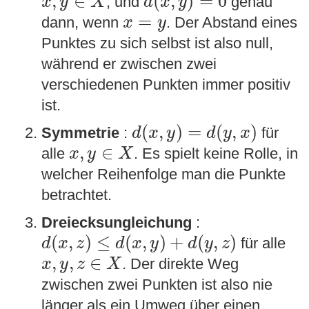
,
∈
(
,
)
=
0
, und
genau
x
y
X
d
x
y
x
=
y
=
dann, wenn
. Der Abstand eines
x
y
Punktes zu sich selbst ist also null,
während er zwischen zwei
verschiedenen Punkten immer positiv
ist.
d
(
x
,
y
)
=
d
(
y
,
x
)
(
,
)
=
(
,
)
Symmetrie
:
für
d
x
y
d
y
x
x
,
y
∈
X
,
∈
alle
. Es spielt keine Rolle, in
x
y
X
welcher Reihenfolge man die Punkte
betrachtet.
Dreiecksungleichung
:
d
(
x
,
z
)
≤
d
(
x
,
y
)
+
d
(
y
,
z
)
(
,
)
≤
(
,
)
+
(
,
)
für alle
d
x
z
d
x
y
d
y
z
x
,
y
,
z
∈
X
,
,
∈
. Der direkte Weg
x
y
z
X
zwischen zwei Punkten ist also nie
länger als ein Umweg über einen