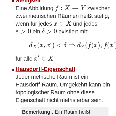
Stetigkeit
f
:
X
→
Y
:
→
Eine Abbildung
zwischen
f
X
Y
zwei metrischen Räumen heißt stetig,
x
∈
X
∈
wenn für jedes
und jedes
x
X
δ
>
0
ε
>
0
>
0
>
0
ein
existiert mit:
ε
δ
d
X
(
x
,
x
′
)
<
δ
⇒
d
Y
(
f
(
x
)
,
f
(
x
′
)
)
′
′
(
,
)
<
⇒
(
(
)
,
(
d
x
x
δ
d
f
x
f
x
X
Y
x
′
∈
X
′
∈
für alle
.
x
X
Hausdorff-Eigenschaft
Jeder metrische Raum ist ein
Hausdorff-Raum. Umgekehrt kann ein
topologischer Raum ohne diese
Eigenschaft nicht metrisierbar sein.
Bemerkung
: Ein Raum heißt