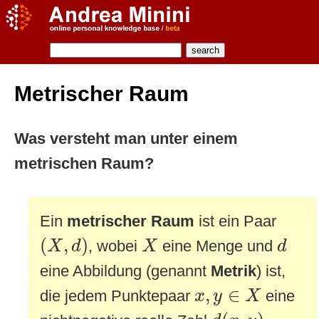
Metrischer Raum
Was versteht man unter einem
metrischen Raum?
Ein
metrischer Raum
ist ein Paar
(
X
,
d
)
X
d
(
,
)
, wobei
eine Menge und
X
d
X
d
eine Abbildung (genannt
Metrik
) ist,
x
,
y
∈
X
,
∈
die jedem Punktepaar
eine
x
y
X
d
(
x
,
y
)