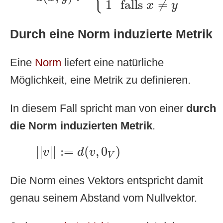
1
falls 
≠
x
y
Durch eine Norm induzierte Metrik
Eine
Norm
liefert eine natürliche
Möglichkeit, eine Metrik zu definieren.
In diesem Fall spricht man von einer
durch
die Norm induzierten Metrik
.
|
|
v
|
|
:=
d
(
v
,
0
V
)
|
|
|
|
:
=
(
,
0
)
v
d
v
V
Die Norm eines Vektors entspricht damit
genau seinem Abstand vom Nullvektor.