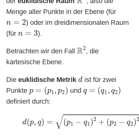
R
der
euklidische Raum
, also die
Menge aller Punkte in der Ebene (für
n
=
2
=
2
) oder im dreidimensionalen Raum
n
n
=
3
=
3
(für
).
n
R
2
2
R
Betrachten wir den Fall
, die
kartesische Ebene.
d
Die
euklidische Metrik
ist für zwei
d
p
=
(
p
1
,
p
2
)
q
=
(
q
1
,
q
2
)
=
(
,
)
=
(
,
)
Punkte
und
p
p
p
q
q
q
1
2
1
2
definiert durch:
d
(
p
,
q
)
=
(
p
1
−
q
1
)
2
+
(
p
2
−
q
2
)
2
√
2
(
,
)
=
(
−
)
+
(
−
)
d
p
q
p
q
p
q
1
1
2
2