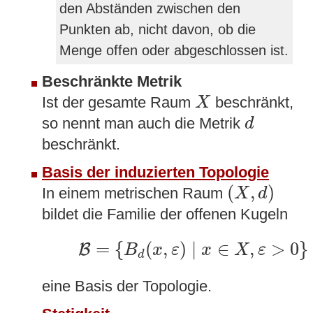
den Abständen zwischen den
Punkten ab, nicht davon, ob die
Menge offen oder abgeschlossen ist.
Beschränkte Metrik
X
Ist der gesamte Raum
beschränkt,
X
d
so nennt man auch die Metrik
d
beschränkt.
Basis der induzierten Topologie
(
X
,
d
)
(
,
)
In einem metrischen Raum
X
d
bildet die Familie der offenen Kugeln
B
=
{
B
d
(
x
,
ε
)
∣
x
∈
X
,
ε
>
0
}
=
{
(
,
)
∣
∈
,
>
0
}
B
B
x
ε
x
X
ε
d
eine Basis der Topologie.