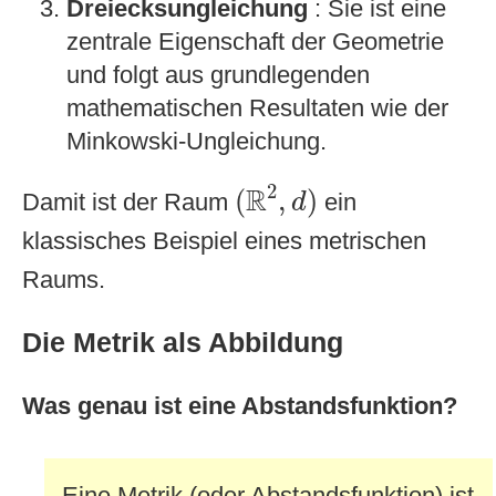
Dreiecksungleichung
: Sie ist eine
zentrale Eigenschaft der Geometrie
und folgt aus grundlegenden
mathematischen Resultaten wie der
Minkowski-Ungleichung.
(
R
2
,
d
)
2
R
(
,
)
Damit ist der Raum
ein
d
klassisches Beispiel eines metrischen
Raums.
Die Metrik als Abbildung
Was genau ist eine Abstandsfunktion?
Eine Metrik (oder Abstandsfunktion) ist