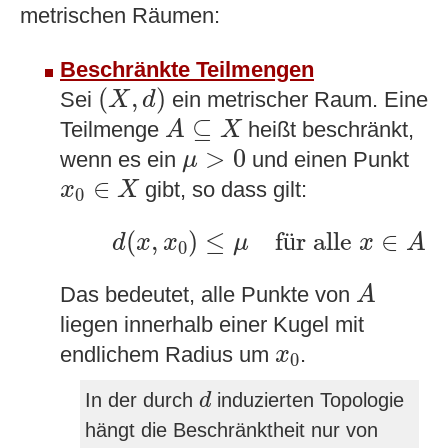
metrischen Räumen:
Beschränkte Teilmengen
(
X
,
d
)
(
,
)
Sei
ein metrischer Raum. Eine
X
d
A
⊆
X
⊆
Teilmenge
heißt beschränkt,
A
X
μ
>
0
>
0
wenn es ein
und einen Punkt
μ
x
0
∈
X
∈
gibt, so dass gilt:
x
X
0
d
(
x
,
x
0
)
≤
μ
für alle
x
∈
A
(
,
)
≤
f
r alle 
∈
ü
d
x
x
μ
x
A
0
A
Das bedeutet, alle Punkte von
A
liegen innerhalb einer Kugel mit
x
0
endlichem Radius um
.
x
0
d
In der durch
induzierten Topologie
d
hängt die Beschränktheit nur von