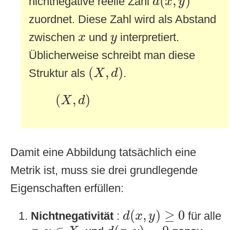
(
,
)
nichtnegative reelle Zahl
d
x
y
zuordnet. Diese Zahl wird als Abstand
x
y
zwischen
und
interpretiert.
x
y
Üblicherweise schreibt man diese
(
X
,
d
)
(
,
)
Struktur als
.
X
d
(
X
,
d
)
(
,
)
X
d
Damit eine Abbildung tatsächlich eine
Metrik ist, muss sie drei grundlegende
Eigenschaften erfüllen:
d
(
x
,
y
)
≥
0
(
,
)
≥
0
Nichtnegativität
:
für alle
d
x
y
d
(
x
,
y
)
=
0
x
,
y
∈
X