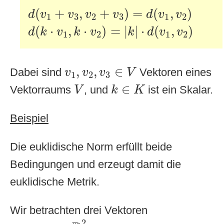
d
(
v
1
+
v
3
,
v
2
+
v
3
)
=
d
(
v
1
,
v
2
)
(
+
,
+
)
=
(
,
)
d
v
v
v
v
d
v
v
1
3
2
3
1
2
d
(
k
⋅
v
1
,
k
⋅
v
2
)
=
|
k
|
⋅
d
(
v
1
,
v
2
)
(
⋅
,
⋅
)
=
|
|
⋅
(
,
)
d
k
v
k
v
k
d
v
v
1
2
1
2
v
1
,
v
2
,
v
3
∈
V
,
,
∈
Dabei sind
Vektoren eines
v
v
v
V
1
2
3
V
k
∈
K
∈
Vektorraums
, und
ist ein Skalar.
V
k
K
Beispiel
Die euklidische Norm erfüllt beide
Bedingungen und erzeugt damit die
euklidische Metrik.
Wir betrachten drei Vektoren
v
1
,
v
2
,
v
3
∈
R
2
2