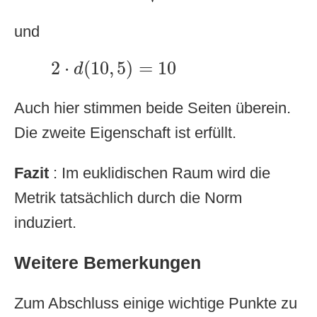
und
2
⋅
d
(
10
,
5
)
=
10
2
⋅
(
10
,
5
)
=
10
d
Auch hier stimmen beide Seiten überein.
Die zweite Eigenschaft ist erfüllt.
Fazit
: Im euklidischen Raum wird die
Metrik tatsächlich durch die Norm
induziert.
Weitere Bemerkungen
Zum Abschluss einige wichtige Punkte zu