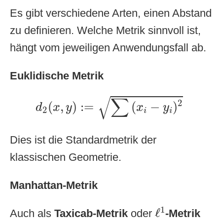
Es gibt verschiedene Arten, einen Abstand
zu definieren. Welche Metrik sinnvoll ist,
hängt vom jeweiligen Anwendungsfall ab.
Euklidische Metrik
d
2
(
x
,
y
)
:=
∑
(
x
i
−
y
i
)
2
√
∑
2
(
,
)
:
=
(
−
)
d
x
y
x
y
2
i
i
Dies ist die Standardmetrik der
klassischen Geometrie.
Manhattan-Metrik
ℓ
1
1
ℓ
Auch als
Taxicab-Metrik
oder
-Metrik