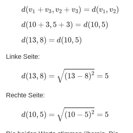
d
(
v
1
+
v
3
,
v
2
+
v
3
)
=
d
(
v
1
,
v
2
)
(
+
,
+
)
=
(
,
)
d
v
v
v
v
d
v
v
1
3
2
3
1
2
d
(
10
+
3
,
5
+
3
)
=
d
(
10
,
5
)
(
10
+
3
,
5
+
3
)
=
(
10
,
5
)
d
d
d
(
13
,
8
)
=
d
(
10
,
5
)
(
13
,
8
)
=
(
10
,
5
)
d
d
Linke Seite:
d
(
13
,
8
)
=
(
13
−
8
)
2
=
5
√
2
(
13
,
8
)
=
(
13
−
8
)
=
5
d
Rechte Seite:
d
(
10
,
5
)
=
(
10
−
5
)
2
=
5
√
2
(
10
,
5
)
=
(
10
−
5
)
=
5
d