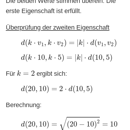
Die beiden Werte stimmen überein. Die
erste Eigenschaft ist erfüllt.
Überprüfung der zweiten Eigenschaft
d
(
k
⋅
v
1
,
k
⋅
v
2
)
=
|
k
|
⋅
d
(
v
1
,
v
2
)
(
⋅
,
⋅
)
=
|
|
⋅
(
,
)
d
k
v
k
v
k
d
v
v
1
2
1
2
d
(
k
⋅
10
,
k
⋅
5
)
=
|
k
|
⋅
d
(
10
,
5
)
(
⋅
10
,
⋅
5
)
=
|
|
⋅
(
10
,
5
)
d
k
k
k
d
k
=
2
=
2
Für
ergibt sich:
k
d
(
20
,
10
)
=
2
⋅
d
(
10
,
5
)
(
20
,
10
)
=
2
⋅
(
10
,
5
)
d
d
Berechnung:
d
(
20
,
10
)
=
(
20
−
10
)
2
=
10
√
2
(
20
,
10
)
=
(
20
−
10
)
=
10
d