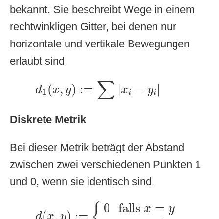
bekannt. Sie beschreibt Wege in einem
rechtwinkligen Gitter, bei denen nur
horizontale und vertikale Bewegungen
erlaubt sind.
d
1
(
x
,
y
)
:=
∑
|
x
i
−
y
i
|
∑
(
,
)
:
=
|
−
|
d
x
y
x
y
1
i
i
Diskrete Metrik
Bei dieser Metrik beträgt der Abstand
zwischen zwei verschiedenen Punkten 1
und 0, wenn sie identisch sind.
d
(
x
,
y
)
:=
{
0
falls
x
=
y
1
falls
x
≠
y
0
falls 
=
{
x
y
(
,
)
:
=
d
x
y