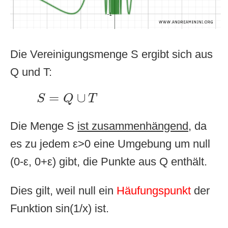
Die Vereinigungsmenge S ergibt sich aus
Q und T:
S
=
Q
∪
T
=
∪
S
Q
T
Die Menge S
ist zusammenhängend
, da
es zu jedem ε>0 eine Umgebung um null
(0-ε, 0+ε) gibt, die Punkte aus Q enthält.
Dies gilt, weil null ein
Häufungspunkt
der
Funktion sin(1/x) ist.