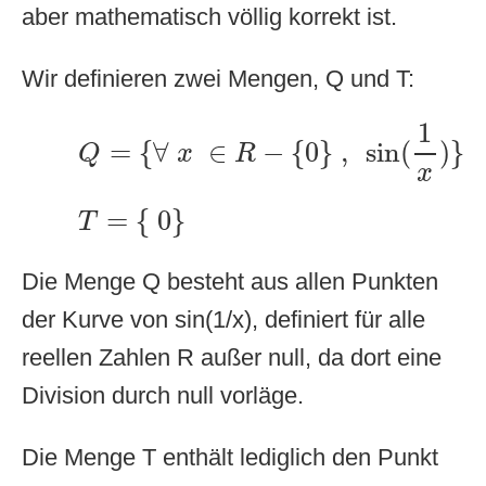
aber mathematisch völlig korrekt ist.
Wir definieren zwei Mengen, Q und T:
Q
=
{
∀
x
∈
R
−
{
0
}
,
sin
(
1
x
)
}
1
=
{
∀
∈
−
{
0
}
,
sin
(
)
}
Q
x
R
x
T
=
{
0
}
=
{
0
}
T
Die Menge Q besteht aus allen Punkten
der Kurve von sin(1/x), definiert für alle
reellen Zahlen R außer null, da dort eine
Division durch null vorläge.
Die Menge T enthält lediglich den Punkt