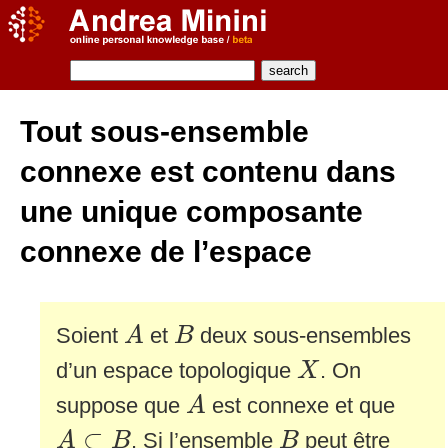
Tout sous-ensemble
connexe est contenu dans
une unique composante
connexe de l’espace
A
B
Soient
et
deux sous-ensembles
A
B
X
d’un espace topologique
. On
X
A
suppose que
est connexe et que
A
A
⊂
B
B
⊂
. Si l’ensemble
peut être
A
B
B