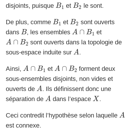
B
1
B
2
disjoints, puisque
et
le sont.
B
B
1
2
B
1
B
2
De plus, comme
et
sont ouverts
B
B
1
2
A
∩
B
1
B
∩
dans
, les ensembles
et
B
A
B
1
A
∩
B
2
∩
sont ouverts dans la topologie de
A
B
2
A
sous-espace induite sur
.
A
A
∩
B
1
A
∩
B
2
∩
∩
Ainsi,
et
forment deux
A
B
A
B
1
2
sous-ensembles disjoints, non vides et
A
ouverts de
. Ils définissent donc une
A
A
X
séparation de
dans l’espace
.
A
X
A
Ceci contredit l’hypothèse selon laquelle
A
est connexe.