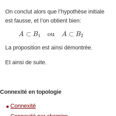
On conclut alors que l’hypothèse initiale
est fausse, et l’on obtient bien:
A
⊂
B
1
ou
A
⊂
B
2
⊂
ou
⊂
A
B
A
B
1
2
La proposition est ainsi démontrée.
Et ainsi de suite.
Connexité en topologie
Connexité