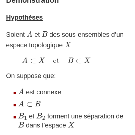
Démonstration
Hypothèses
A
B
Soient
et
des sous-ensembles d’un
A
B
X
espace topologique
.
X
A
⊂
X
et
B
⊂
X
⊂
et
⊂
A
X
B
X
On suppose que:
A
est connexe
A
A
⊂
B
⊂
A
B
B
1
B
2
et
forment une séparation de
B
B
1
2
B
X
dans l’espace
B
X