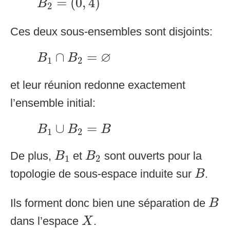
=
(
0
,
4
)
B
2
Ces deux sous-ensembles sont disjoints:
B
1
∩
B
2
=
∅
∅
∩
=
B
B
1
2
et leur réunion redonne exactement
l’ensemble initial:
B
1
∪
B
2
=
B
∪
=
B
B
B
1
2
B
1
B
2
De plus,
et
sont ouverts pour la
B
B
1
2
B
topologie de sous-espace induite sur
.
B
B
Ils forment donc bien une séparation de
B
X
dans l’espace
.
X