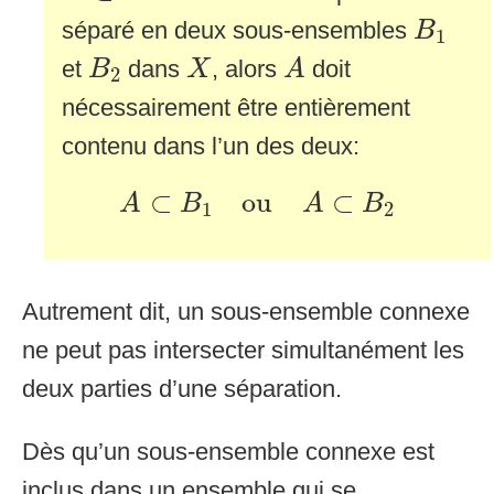
B
1
séparé en deux sous-ensembles
B
1
A
B
2
X
et
dans
, alors
doit
B
X
A
2
nécessairement être entièrement
contenu dans l’un des deux:
A
⊂
B
1
ou
A
⊂
B
2
⊂
ou
⊂
A
B
A
B
1
2
Autrement dit, un sous-ensemble connexe
ne peut pas intersecter simultanément les
deux parties d’une séparation.
Dès qu’un sous-ensemble connexe est
inclus dans un ensemble qui se