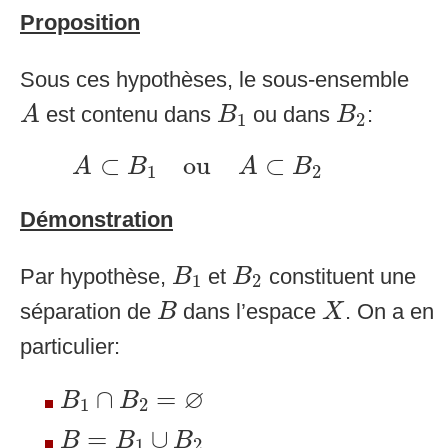
Proposition
Sous ces hypothèses, le sous-ensemble
A
B
1
B
2
est contenu dans
ou dans
:
A
B
B
1
2
A
⊂
B
1
ou
A
⊂
B
2
⊂
ou
⊂
A
B
A
B
1
2
Démonstration
B
1
B
2
Par hypothèse,
et
constituent une
B
B
1
2
B
X
séparation de
dans l’espace
. On a en
B
X
particulier:
B
1
∩
B
2
=
∅
∅
∩
=
B
B
1
2
B
=
B
1
∪
B
2
=
∪
B
B
B
1
2