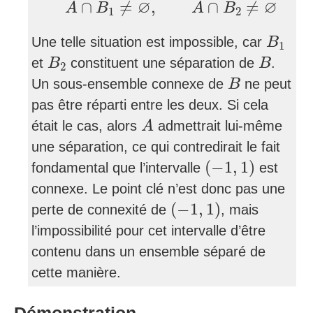
∅
∅
∩
≠
,
∩
≠
A
B
A
B
1
2
B
1
Une telle situation est impossible, car
B
1
B
2
B
et
constituent une séparation de
.
B
B
2
B
Un sous-ensemble connexe de
ne peut
B
pas être réparti entre les deux. Si cela
A
était le cas, alors
admettrait lui-même
A
une séparation, ce qui contredirait le fait
(
−
1
,
1
)
(
−
1
,
1
)
fondamental que l’intervalle
est
connexe. Le point clé n’est donc pas une
(
−
1
,
1
)
(
−
1
,
1
)
perte de connexité de
, mais
l’impossibilité pour cet intervalle d’être
contenu dans un ensemble séparé de
cette manière.