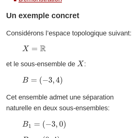
Un exemple concret
Considérons l’espace topologique suivant:
X
=
R
R
=
X
X
et le sous-ensemble de
:
X
B
=
(
−
3
,
4
)
=
(
−
3
,
4
)
B
Cet ensemble admet une séparation
naturelle en deux sous-ensembles:
B
1
=
(
−
3
,
0
)
=
(
−
3
,
0
)
B
1
B
2
=
(
0
,
4
)