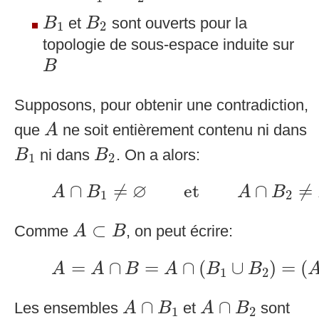
B
1
B
2
et
sont ouverts pour la
B
B
1
2
topologie de sous-espace induite sur
B
B
Supposons, pour obtenir une contradiction,
A
que
ne soit entièrement contenu ni dans
A
B
1
B
2
ni dans
. On a alors:
B
B
1
2
A
∩
B
1
≠
∅
et
A
∩
B
2
≠
∅
∅
∩
≠
et
∩
≠
A
B
A
B
1
2
A
⊂
B
⊂
Comme
, on peut écrire:
A
B
A
=
A
∩
B
=
A
∩
(
B
1
∪
B
2
)
=
(
A
∩
=
∩
=
∩
(
∪
)
=
(
A
A
B
A
B
B
1
2
A
∩
B
1
A
∩
B
2
∩
∩
Les ensembles
et
sont
A
B
A
B
1
2