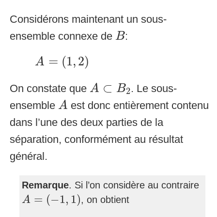
Considérons maintenant un sous-
B
ensemble connexe de
:
B
A
=
(
1
,
2
)
=
(
1
,
2
)
A
A
⊂
B
2
⊂
On constate que
. Le sous-
A
B
2
A
ensemble
est donc entièrement contenu
A
dans l’une des deux parties de la
séparation, conformément au résultat
général.
Remarque
. Si l’on considère au contraire
A
=
(
−
1
,
1
)
=
(
−
1
,
1
)
, on obtient
A
A
∩
B
1
≠
∅
,
A
∩
B
2
≠
∅