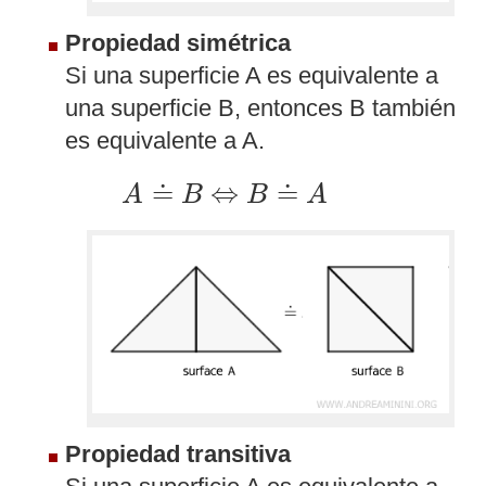
Propiedad simétrica
Si una superficie A es equivalente a
una superficie B, entonces B también
es equivalente a A.
A
≐
B
⇔
B
≐
A
≐
⇔
≐
A
B
B
A
Propiedad transitiva