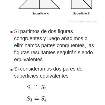
Si partimos de dos figuras
congruentes y luego añadimos o
eliminamos partes congruentes, las
figuras resultantes seguirán siendo
equivalentes.
Si consideramos dos pares de
superficies equivalentes
S
1
≐
S
2
≐
S
S
1
2
S
3
≐
S
4
≐
S
S
3
4