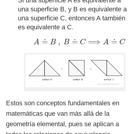
Si una superficie A es equivalente a
una superficie B, y B es equivalente a
una superficie C, entonces A también
es equivalente a C.
A
≐
B
,
B
≐
C
⟹
A
≐
C
≐
,
≐
⟹
≐
A
B
B
C
A
C
Estos son conceptos fundamentales en
matemáticas que van más allá de la
geometría elemental, pues se aplican a