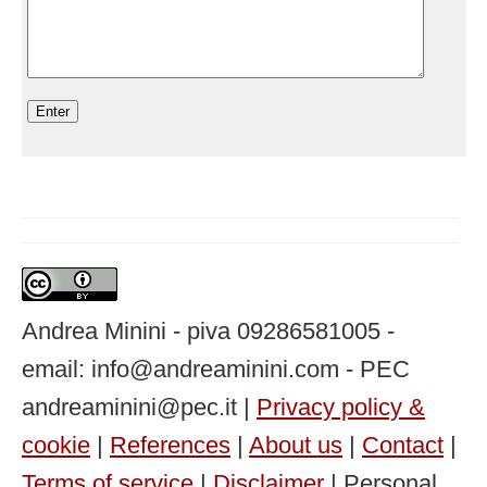
Andrea Minini - piva 09286581005 -
email: info@andreaminini.com - PEC
andreaminini@pec.it |
Privacy policy &
cookie
|
References
|
About us
|
Contact
|
Terms of service
|
Disclaimer
| Personal