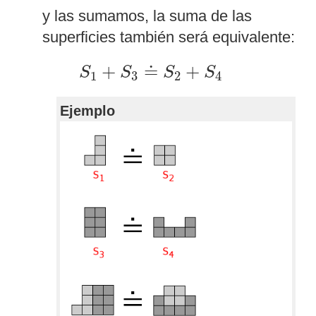
y las sumamos, la suma de las
superficies también será equivalente:
S
1
+
S
3
≐
S
2
+
S
4
+
≐
+
S
S
S
S
1
3
2
4
Ejemplo