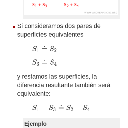
Si consideramos dos pares de
superficies equivalentes
S
1
≐
S
2
≐
S
S
1
2
S
3
≐
S
4
≐
S
S
3
4
y restamos las superficies, la
diferencia resultante también será
equivalente:
S
1
−
S
3
≐
S
2
−
S
4
−
≐
−
S
S
S
S
1
3
2
4
Ejemplo