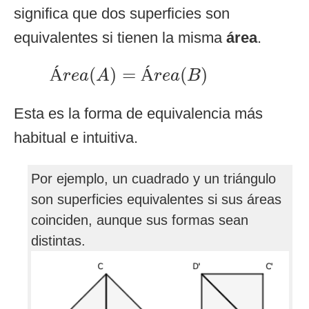
significa que dos superficies son
equivalentes si tienen la misma
área
.
Á
r
e
a
(
A
)
=
Á
r
e
a
(
B
)
(
)
=
(
)
Á
Á
r
e
a
A
r
e
a
B
Esta es la forma de equivalencia más
habitual e intuitiva.
Por ejemplo, un cuadrado y un triángulo
son superficies equivalentes si sus áreas
coinciden, aunque sus formas sean
distintas.