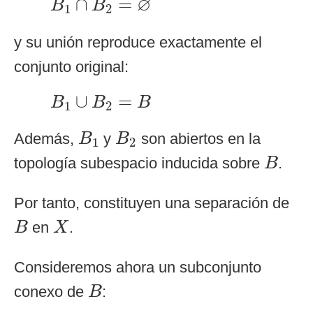
∅
∩
=
B
B
1
2
y su unión reproduce exactamente el
conjunto original:
B
1
∪
B
2
=
B
∪
=
B
B
B
1
2
B
1
B
2
Además,
y
son abiertos en la
B
B
1
2
B
topología subespacio inducida sobre
.
B
Por tanto, constituyen una separación de
B
X
en
.
B
X
Consideremos ahora un subconjunto
B
conexo de
:
B