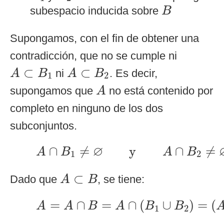
B
subespacio inducida sobre
B
Supongamos, con el fin de obtener una
contradicción, que no se cumple ni
A
⊂
B
1
A
⊂
B
2
⊂
⊂
ni
. Es decir,
A
B
A
B
1
2
A
supongamos que
no está contenido por
A
completo en ninguno de los dos
subconjuntos.
A
∩
B
1
≠
∅
y
A
∩
B
2
≠
∅
∅
∩
≠
y
∩
≠
A
B
A
B
1
2
A
⊂
B
⊂
Dado que
, se tiene:
A
B
A
=
A
∩
B
=
A
∩
(
B
1
∪
B
2
)
=
(
A
∩
=
∩
=
∩
(
∪
)
=
(
A
A
B
A
B
B
1
2