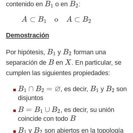
B
1
B
2
contenido en
o en
:
B
B
1
2
A
⊂
B
1
o
A
⊂
B
2
⊂
o
⊂
A
B
A
B
1
2
Demostración
B
1
B
2
Por hipótesis,
y
forman una
B
B
1
2
B
X
separación de
en
. En particular, se
B
X
cumplen las siguientes propiedades:
B
1
∩
B
2
=
∅
B
1
B
2
∅
∩
=
, es decir,
y
son
B
B
B
B
1
2
1
2
disjuntos
B
=
B
1
∪
B
2
=
∪
, es decir, su unión
B
B
B
1
2
B
coincide con todo
B
B
1
B
2
y
son abiertos en la topología
B
B
1
2