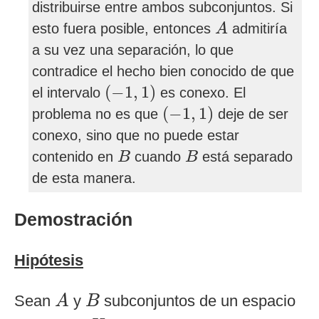
distribuirse entre ambos subconjuntos. Si
A
esto fuera posible, entonces
admitiría
A
a su vez una separación, lo que
contradice el hecho bien conocido de que
(
−
1
,
1
)
(
−
1
,
1
)
el intervalo
es conexo. El
(
−
1
,
1
)
(
−
1
,
1
)
problema no es que
deje de ser
conexo, sino que no puede estar
B
B
contenido en
cuando
está separado
B
B
de esta manera.
Demostración
Hipótesis
A
B
Sean
y
subconjuntos de un espacio
A
B
X