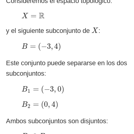
Consideremos el espacio topológico:
X
=
R
R
=
X
X
y el siguiente subconjunto de
:
X
B
=
(
−
3
,
4
)
=
(
−
3
,
4
)
B
Este conjunto puede separarse en los dos
subconjuntos:
B
1
=
(
−
3
,
0
)
=
(
−
3
,
0
)
B
1
B
2
=
(
0
,
4
)
=
(
0
,
4
)
B
2
Ambos subconjuntos son disjuntos:
B
1
∩
B
2
=
∅