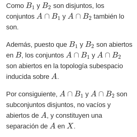
B
1
B
2
Como
y
son disjuntos, los
B
B
1
2
A
∩
B
1
A
∩
B
2
∩
∩
conjuntos
y
también lo
A
B
A
B
1
2
son.
B
1
B
2
Además, puesto que
y
son abiertos
B
B
1
2
A
∩
B
1
A
∩
B
2
B
∩
∩
en
, los conjuntos
y
B
A
B
A
B
1
2
son abiertos en la topología subespacio
A
inducida sobre
.
A
A
∩
B
1
A
∩
B
2
∩
∩
Por consiguiente,
y
son
A
B
A
B
1
2
subconjuntos disjuntos, no vacíos y
A
abiertos de
, y constituyen una
A
A
X
separación de
en
.
A
X