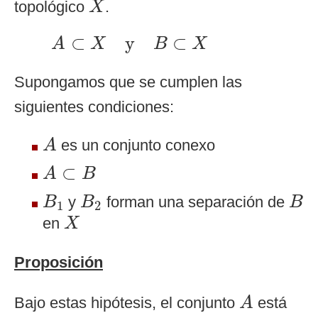
topológico
.
X
A
⊂
X
y
B
⊂
X
⊂
y
⊂
A
X
B
X
Supongamos que se cumplen las
siguientes condiciones:
A
es un conjunto conexo
A
A
⊂
B
⊂
A
B
B
1
B
2
B
y
forman una separación de
B
B
B
1
2
X
en
X
Proposición
A
Bajo estas hipótesis, el conjunto
está
A