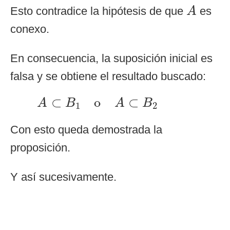
A
Esto contradice la hipótesis de que
es
A
conexo.
En consecuencia, la suposición inicial es
falsa y se obtiene el resultado buscado:
A
⊂
B
1
o
A
⊂
B
2
⊂
o
⊂
A
B
A
B
1
2
Con esto queda demostrada la
proposición.
Y así sucesivamente.