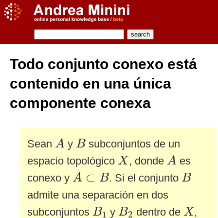
Todo conjunto conexo está
contenido en una única
componente conexa
A
B
Sean
y
subconjuntos de un
A
B
A
X
espacio topológico
, donde
es
X
A
A
⊂
B
B
⊂
conexo y
. Si el conjunto
A
B
B
admite una separación en dos
B
1
B
2
X
subconjuntos
y
dentro de
,
B
B
X
1
2