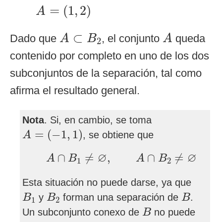
A
=
(
1
,
2
)
=
(
1
,
2
)
A
A
⊂
B
2
A
⊂
Dado que
, el conjunto
queda
A
B
A
2
contenido por completo en uno de los dos
subconjuntos de la separación, tal como
afirma el resultado general.
Nota
. Si, en cambio, se toma
A
=
(
−
1
,
1
)
=
(
−
1
,
1
)
, se obtiene que
A
A
∩
B
1
≠
∅
,
A
∩
B
2
≠
∅
∅
∅
∩
≠
,
∩
≠
A
B
A
B
1
2
Esta situación no puede darse, ya que
B
1
B
2
B
y
forman una separación de
.
B
B
B
1
2
B
Un subconjunto conexo de
no puede
B