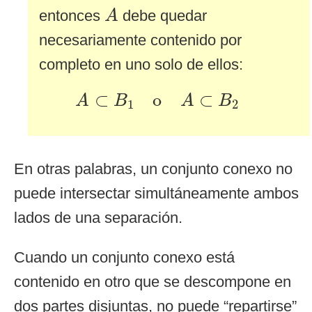
A
entonces
debe quedar
A
necesariamente contenido por
completo en uno solo de ellos:
A
⊂
B
1
o
A
⊂
B
2
⊂
o
⊂
A
B
A
B
1
2
En otras palabras, un conjunto conexo no
puede intersectar simultáneamente ambos
lados de una separación.
Cuando un conjunto conexo está
contenido en otro que se descompone en
dos partes disjuntas, no puede “repartirse”