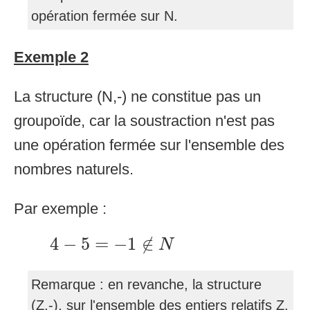
opération fermée sur N.
Exemple 2
La structure (N,-) ne constitue pas un
groupoïde, car la soustraction n'est pas
une opération fermée sur l'ensemble des
nombres naturels.
Par exemple :
4
−
5
=
−
1
∉
N
4
−
5
=
−
1
∉
N
Remarque : en revanche, la structure
(Z,-), sur l'ensemble des entiers relatifs Z,