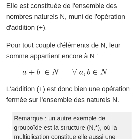
Elle est constituée de l'ensemble des
nombres naturels N, muni de l'opération
d'addition (+).
Pour tout couple d'éléments de N, leur
somme appartient encore à N :
a
+
b
∈
N
∀
a
,
b
∈
N
+
∈
∀
,
∈
a
b
N
a
b
N
L'addition (+) est donc bien une opération
fermée sur l'ensemble des naturels N.
Remarque : un autre exemple de
groupoïde est la structure (N,*), où la
multiplication constitue elle aussi une