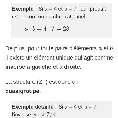
Exemple :
Si a = 4 et b = 7, leur produit
est encore un nombre rationnel:
a
⋅
b
=
4
⋅
7
=
28
⋅
=
4
⋅
7
=
28
a
b
b
a
De plus, pour toute paire d'éléments
et
,
a
b
il existe un élément unique qui agit comme
inverse à gauche
et à
droite
.
La structure (Z,·) est donc un
quasigroupe
.
Exemple détaillé :
Si a = 4 et b = 7,
7
/
4
x
7
/
4
l'inverse
est
:
x