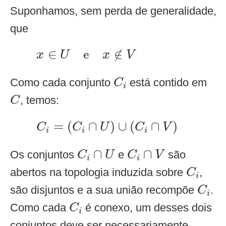
Suponhamos, sem perda de generalidade,
que
x
∈
U
e
x
∉
V
∈
e
∉
x
U
x
V
C
i
Como cada conjunto
está contido em
C
i
C
, temos:
C
C
i
=
(
C
i
∩
U
)
∪
(
C
i
∩
V
)
=
(
∩
)
∪
(
∩
)
C
C
U
C
V
i
i
i
C
i
∩
U
C
i
∩
V
∩
∩
Os conjuntos
e
são
C
U
C
V
i
i
C
i
abertos na topologia induzida sobre
,
C
i
C
i
são disjuntos e a sua união recompõe
.
C
i
C
i
Como cada
é conexo, um desses dois
C
i
conjuntos deve ser necessariamente