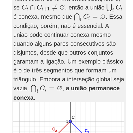
⋃
i
C
i
C
i
∩
C
i
+
1
≠
∅
∅
∩
≠
⋃
se
, então a união
C
C
C
+
1
i
i
i
i
⋂
i
C
i
=
∅
∅
=
⋂
é conexa, mesmo que
. Essa
C
i
i
condição, porém, não é essencial. A
união pode continuar conexa mesmo
quando alguns pares consecutivos são
disjuntos, desde que outros conjuntos
garantam a ligação. Um exemplo clássico
é o de três segmentos que formam um
triângulo. Embora a interseção global seja
⋂
i
C
i
=
∅
∅
=
⋂
vazia,
,
a união permanece
C
i
i
conexa
.