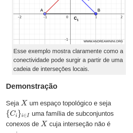
Esse exemplo mostra claramente como a
conectividade pode surgir a partir de uma
cadeia de interseções locais.
Demonstração
X
Seja
um espaço topológico e seja
X
{
C
i
}
i
∈
I
{
}
uma família de subconjuntos
C
∈
i
i
I
X
conexos de
cuja interseção não é
X