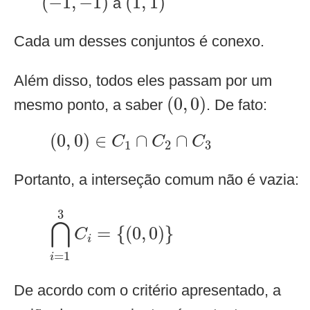
(
−
1
,
−
1
)
(
1
,
1
)
a
Cada um desses conjuntos é conexo.
Além disso, todos eles passam por um
(
0
,
0
)
(
0
,
0
)
mesmo ponto, a saber
. De fato:
(
0
,
0
)
∈
C
1
∩
C
2
∩
C
3
(
0
,
0
)
∈
∩
∩
C
C
C
1
2
3
Portanto, a interseção comum não é vazia:
⋂
i
=
1
3
C
i
=
{
(
0
,
0
)
}
3
⋂
=
{
(
0
,
0
)
}
C
i
=
1
i
De acordo com o critério apresentado, a