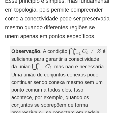
Esse princípio é simples, mas fundamental
em topologia, pois permite compreender
como a conectividade pode ser preservada
mesmo quando diferentes regiões se
unem apenas em pontos específicos.
⋂
i
=
1
n
C
i
≠
∅
n
∅
≠
⋂
Observação
. A condição
é
C
i
=
1
i
suficiente para garantir a conectividade
⋃
i
=
1
n
C
i
n
⋃
da união
, mas não é necessária.
C
i
=
1
i
Uma união de conjuntos conexos pode
continuar sendo conexa mesmo sem um
ponto comum a todos eles. Isso
acontece, por exemplo, quando os
conjuntos se sobrepõem de forma
progressiva ou se conectam em cadeia.