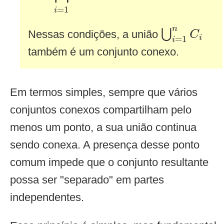
=
1
i
⋃
i
=
1
n
C
i
n
⋃
Nessas condições, a união
C
i
=
1
i
também é um conjunto conexo.
Em termos simples, sempre que vários
conjuntos conexos compartilham pelo
menos um ponto, a sua união continua
sendo conexa. A presença desse ponto
comum impede que o conjunto resultante
possa ser "separado" em partes
independentes.