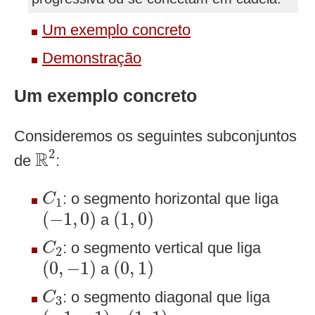
Um exemplo concreto
Demonstração
Um exemplo concreto
Consideremos os seguintes subconjuntos
R
2
2
R
de
:
C
1
: o segmento horizontal que liga
C
1
(
−
1
,
0
)
(
1
,
0
)
(
−
1
,
0
)
(
1
,
0
)
a
C
2
: o segmento vertical que liga
C
2
(
0
,
−
1
)
(
0
,
1
)
(
0
,
−
1
)
(
0
,
1
)
a
C
3
: o segmento diagonal que liga
C
3
(
−
1
,
−
1
)
(
1
,
1
)