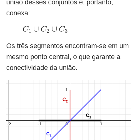
união desses conjuntos é, portanto,
conexa:
C
1
∪
C
2
∪
C
3
∪
∪
C
C
C
1
2
3
Os três segmentos encontram-se em um
mesmo ponto central, o que garante a
conectividade da união.