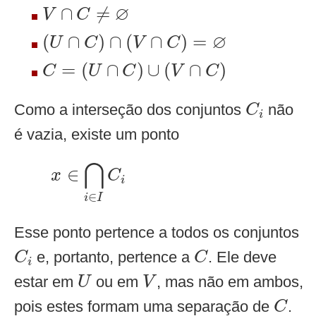
V
∩
C
≠
∅
∅
∩
≠
V
C
(
U
∩
C
)
∩
(
V
∩
C
)
=
∅
∅
(
∩
)
∩
(
∩
)
=
U
C
V
C
C
=
(
U
∩
C
)
∪
(
V
∩
C
)
=
(
∩
)
∪
(
∩
)
C
U
C
V
C
C
i
Como a interseção dos conjuntos
não
C
i
é vazia, existe um ponto
x
∈
⋂
i
∈
I
C
i
⋂
∈
x
C
i
∈
i
I
Esse ponto pertence a todos os conjuntos
C
i
C
e, portanto, pertence a
. Ele deve
C
C
i
U
V
estar em
ou em
, mas não em ambos,
U
V
C
pois estes formam uma separação de
.
C