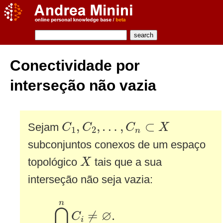
Conectividade por
interseção não vazia
C
1
,
C
2
,
…
,
C
n
⊂
X
,
,
…
,
⊂
Sejam
C
C
C
X
1
2
n
subconjuntos conexos de um espaço
X
topológico
tais que a sua
X
interseção não seja vazia:
⋂
i
=
1
n
C
i
≠
∅
.
n
⋂
∅
≠
.
C
i