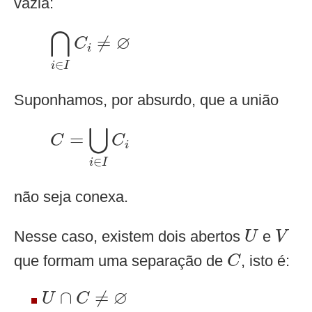
vazia:
⋂
i
∈
I
C
i
≠
∅
⋂
∅
≠
C
i
∈
i
I
Suponhamos, por absurdo, que a união
C
=
⋃
i
∈
I
C
i
⋃
=
C
C
i
∈
i
I
não seja conexa.
U
V
Nesse caso, existem dois abertos
e
U
V
C
que formam uma separação de
, isto é:
C
U
∩
C
≠
∅
∅
∩
≠
U
C