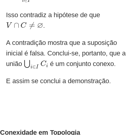
i
I
Isso contradiz a hipótese de que
V
∩
C
≠
∅
∅
∩
≠
.
V
C
A contradição mostra que a suposição
inicial é falsa. Conclui-se, portanto, que a
⋃
i
∈
I
C
i
⋃
união
é um conjunto conexo.
C
i
∈
i
I
E assim se conclui a demonstração.
Conexidade em Topologia