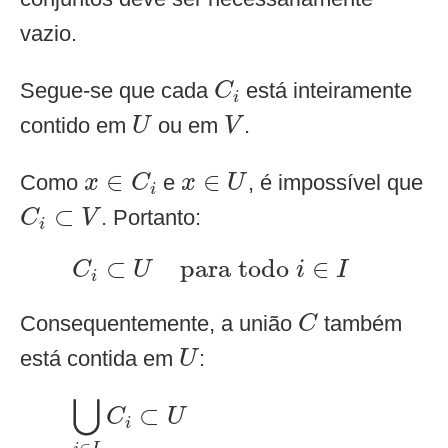
vazio.
C
i
Segue-se que cada
está inteiramente
C
i
U
V
contido em
ou em
.
U
V
x
∈
C
i
x
∈
U
∈
∈
Como
e
, é impossível que
x
C
x
U
i
C
i
⊂
V
⊂
. Portanto:
C
V
i
C
i
⊂
U
para todo
i
∈
I
⊂
para todo 
∈
C
U
i
I
i
C
Consequentemente, a união
também
C
U
está contida em
:
U
⋃
i
∈
I
C
i
⊂
U
⋃
⊂
C
U
i
∈