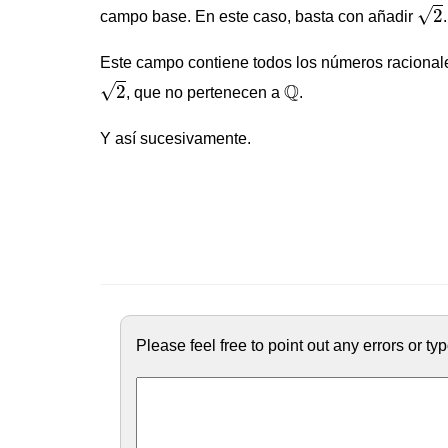
2
√
2
campo base. En este caso, basta con añadir
.
Este campo contiene todos los números raciona
2
Q
Q
√
2
, que no pertenecen a
.
Y así sucesivamente.
Please feel free to point out any errors or t