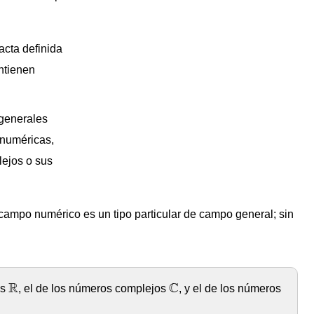
racta definida
ntienen
 generales
numéricas,
lejos o sus
 campo numérico es un tipo particular de campo general; sin
C
R
R
C
es
, el de los números complejos
, y el de los números