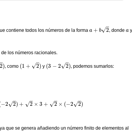
a
+
b
2
a
√
+
2
que contiene todos los números de la forma
a
b
, donde
a
de los números racionales.
(
1
+
2
)
(
3
−
2
2
)
√
√
2
)
(
1
+
2
)
(
3
−
2
2
)
, como
y
, podemos sumarlos:
(
−
2
2
)
+
2
×
3
+
2
×
(
−
2
2
)
(
−
2
2
)
+
2
×
3
+
2
×
(
−
2
2
)
√
√
√
√
 ya que se genera añadiendo un número finito de elementos al