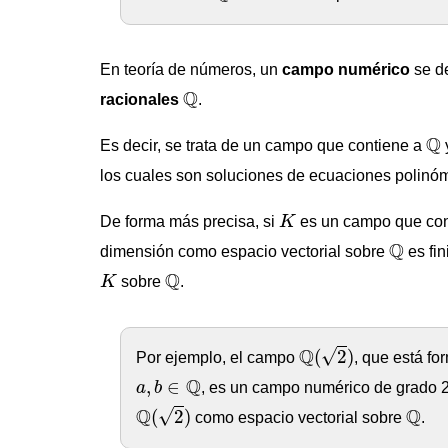
En teoría de números, un
campo numérico
se d
Q
Q
racionales
.
Q
Q
Es decir, se trata de un campo que contiene a
los cuales son soluciones de ecuaciones polinóm
K
De forma más precisa, si
K
es un campo que con
Q
Q
dimensión como espacio vectorial sobre
es fin
K
Q
Q
K
sobre
.
Q
(
2
)
Q
√
(
2
)
Por ejemplo, el campo
, que está f
a
,
b
∈
Q
Q
,
∈
a
b
, es un campo numérico de grado 
Q
(
2
)
Q
Q
Q
√
(
2
)
como espacio vectorial sobre
.