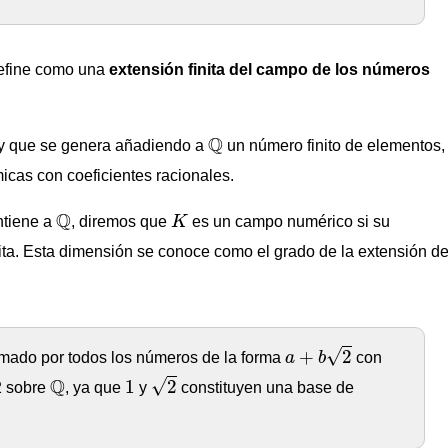
efine como una
extensión finita del campo de los números
Q
Q
y que se genera añadiendo a
un número finito de elementos,
icas con coeficientes racionales.
Q
K
Q
tiene a
, diremos que
K
es un campo numérico si su
ita. Esta dimensión se conoce como el grado de la extensión d
a
+
b
2
√
+
2
ormado por todos los números de la forma
a
b
con
2
Q
1
Q
√
1
2
2 sobre
, ya que
y
constituyen una base de