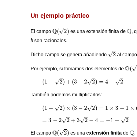
Un ejemplo práctico
Q
(
2
)
Q
Q
Q
√
(
2
)
El campo
es una extensión finita de
, 
b
b
son racionales.
2
√
2
Dicho campo se genera añadiendo
al campo 
Q
(
2
)
Q
√
(
Por ejemplo, si tomamos dos elementos de
(
1
+
2
)
+
(
3
−
2
2
)
=
4
−
2
(
1
+
2
)
+
(
3
−
2
2
)
=
4
−
2
√
√
√
También podemos multiplicarlos:
(
1
+
2
)
×
(
3
−
2
2
)
=
1
×
3
+
1
×
(
1
+
2
)
×
(
3
−
2
2
)
=
1
×
3
+
1
×
√
√
=
3
−
2
2
+
3
2
−
4
=
−
1
+
2
=
3
−
2
2
+
3
2
−
4
=
−
1
+
2
√
√
√
Q
(
2
)
Q
Q
Q
√
(
2
)
El campo
es una
extensión finita
de
,