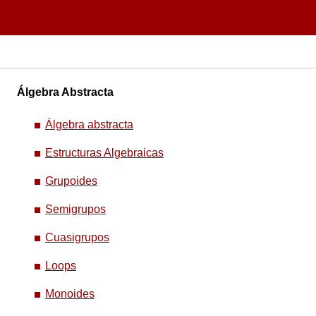
Álgebra Abstracta
Álgebra abstracta
Estructuras Algebraicas
Grupoides
Semigrupos
Cuasigrupos
Loops
Monoides