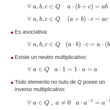
∀
a
,
b
,
c
∈
Q
a
⋅
(
b
+
c
)
=
a
b
+
∀
,
,
∈
⋅
(
+
)
=
a
b
c
Q
a
b
c
a
b
∀
a
,
b
,
c
∈
Q
(
a
+
b
)
⋅
c
=
a
c
+
∀
,
,
∈
(
+
)
⋅
=
a
b
c
Q
a
b
c
a
c
Es asociativa:
∀
a
,
b
,
c
∈
Q
(
a
⋅
b
)
⋅
c
=
a
⋅
(
b
⋅
c
∀
,
,
∈
(
⋅
)
⋅
=
⋅
(
a
b
c
Q
a
b
c
a
b
Existe un neutro multiplicativo:
∀
a
∈
Q
a
⋅
1
=
1
⋅
a
=
a
∀
∈
⋅
1
=
1
⋅
=
a
Q
a
a
a
Todo elemento no nulo de Q posee un
inverso multiplicativo:
∀
a
∈
Q
,
a
≠
0
a
⋅
a
−
1
=
a
−
1
−
1
−
∀
∈
,
≠
0
⋅
=
a
Q
a
a
a
a