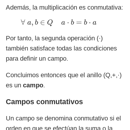
Además, la multiplicación es conmutativa:
∀
a
,
b
∈
Q
a
⋅
b
=
b
⋅
a
∀
,
∈
⋅
=
⋅
a
b
Q
a
b
b
a
Por tanto, la segunda operación (·)
también satisface todas las condiciones
para definir un campo.
Concluimos entonces que el anillo (Q,+,·)
es un
campo
.
Campos conmutativos
Un campo se denomina conmutativo si el
orden en que se efectúan la suma o la