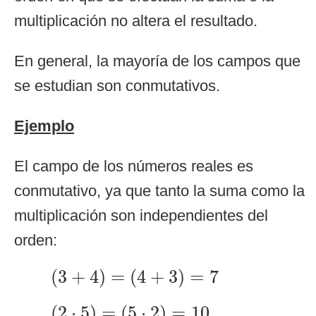
multiplicación no altera el resultado.
En general, la mayoría de los campos que
se estudian son conmutativos.
Ejemplo
El campo de los números reales es
conmutativo, ya que tanto la suma como la
multiplicación son independientes del
orden:
(
3
+
4
)
=
(
4
+
3
)
=
7
(
3
+
4
)
=
(
4
+
3
)
=
7
(
2
⋅
5
)
=
(
5
⋅
2
)
=
10
(
2
⋅
5
)
=
(
5
⋅
2
)
=
10