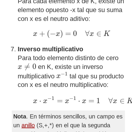
Para cada elemento x de K, existe un
elemento opuesto -x tal que su suma
con x es el neutro aditivo:
x
+
(
−
x
)
=
0
∀
x
∈
K
+
(
−
)
=
0
∀
∈
x
x
x
K
Inverso multiplicativo
Para todo elemento distinto de cero
x
≠
0
≠
0
en K, existe un inverso
x
x
−
1
−
1
multiplicativo
tal que su producto
x
con x es el neutro multiplicativo:
x
⋅
x
−
1
=
x
−
1
⋅
x
=
1
∀
x
∈
K
−
1
−
1
⋅
=
⋅
=
1
∀
∈
x
x
x
x
x
Nota
. En términos sencillos, un campo es
un
anillo
(S,+,*) en el que la segunda