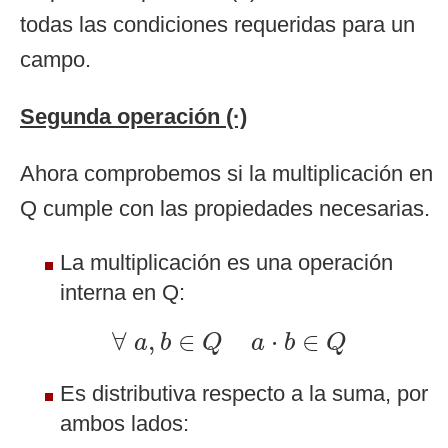
todas las condiciones requeridas para un
campo.
Segunda operación (·)
Ahora comprobemos si la multiplicación en
Q cumple con las propiedades necesarias.
La multiplicación es una operación
interna en Q:
∀
a
,
b
∈
Q
a
⋅
b
∈
Q
∀
,
∈
⋅
∈
a
b
Q
a
b
Q
Es distributiva respecto a la suma, por
ambos lados: