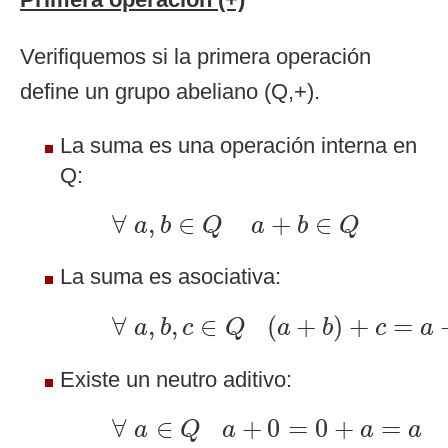
Verifiquemos si la primera operación
define un grupo abeliano (Q,+).
La suma es una operación interna en
Q:
∀
a
,
b
∈
Q
a
+
b
∈
Q
∀
,
∈
+
∈
a
b
Q
a
b
Q
La suma es asociativa:
∀
a
,
b
,
c
∈
Q
(
a
+
b
)
+
c
=
a
+
(
∀
,
,
∈
(
+
)
+
=
a
b
c
Q
a
b
c
a
Existe un neutro aditivo:
∀
a
∈
Q
a
+
0
=
0
+
a
=
a
∀
∈
+
0
=
0
+
=
a
Q
a
a
a