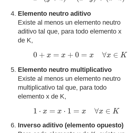
Elemento neutro aditivo
Existe al menos un elemento neutro
aditivo tal que, para todo elemento x
de K,
0
+
x
=
x
+
0
=
x
∀
x
∈
K
0
+
=
+
0
=
∀
∈
x
x
x
x
K
Elemento neutro multiplicativo
Existe al menos un elemento neutro
multiplicativo tal que, para todo
elemento x de K,
1
·
x
=
x
·
1
=
x
∀
x
∈
K
1
⋅
=
⋅
1
=
∀
∈
x
x
x
x
K
Inverso aditivo (elemento opuesto)