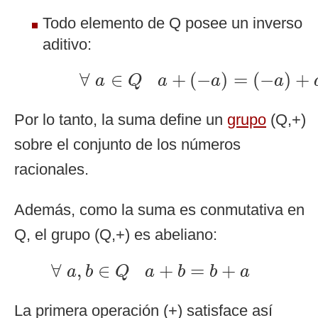
Todo elemento de Q posee un inverso
aditivo:
∀
a
∈
Q
a
+
(
−
a
)
=
(
−
a
)
+
a
=
∀
∈
+
(
−
)
=
(
−
)
+
a
Q
a
a
a
Por lo tanto, la suma define un
grupo
(Q,+)
sobre el conjunto de los números
racionales.
Además, como la suma es conmutativa en
Q, el grupo (Q,+) es abeliano:
∀
a
,
b
∈
Q
a
+
b
=
b
+
a
∀
,
∈
+
=
+
a
b
Q
a
b
b
a
La primera operación (+) satisface así