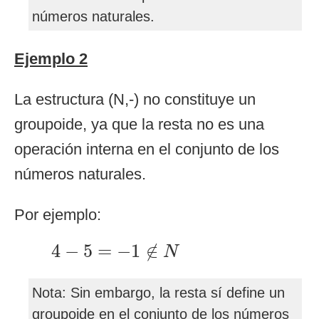
números naturales.
Ejemplo 2
La estructura (N,-) no constituye un
groupoide, ya que la resta no es una
operación interna en el conjunto de los
números naturales.
Por ejemplo:
4
−
5
=
−
1
∉
N
4
−
5
=
−
1
∉
N
Nota: Sin embargo, la resta sí define un
groupoide en el conjunto de los números