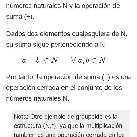
números naturales N y la operación de
suma (+).
Dados dos elementos cualesquiera de N,
su suma sigue perteneciendo a N:
a
+
b
∈
N
∀
a
,
b
∈
N
+
∈
∀
,
∈
a
b
N
a
b
N
Por tanto, la operación de suma (+) es una
operación cerrada en el conjunto de los
números naturales N.
Nota: Otro ejemplo de groupoide es la
estructura (N,*), ya que la multiplicación
también es una operación cerrada en los