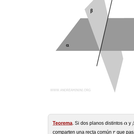
α
Teorema
. Si dos planos distintos
α
y
r
comparten una recta común
r
que pasa