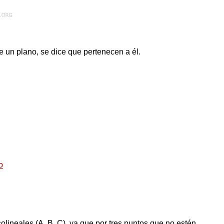
 un plano, se dice que pertenecen a él.
o
lineales (A, B, C), ya que por tres puntos que no estén