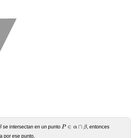
β
P
∈
α
∩
β
∈
∩
β
se intersectan en un punto
P
α
β
, entonces
 por ese punto.