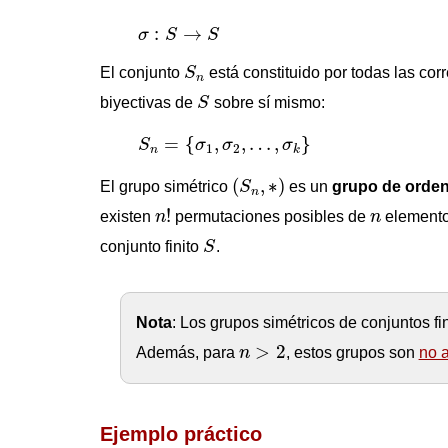
σ
:
S
→
S
:
→
σ
S
S
S
n
El conjunto
S
está constituido por todas las co
n
S
biyectivas de
S
sobre sí mismo:
S
n
=
{
σ
1
,
σ
2
,
…
,
σ
k
}
=
{
,
,
…
,
}
S
σ
σ
σ
1
2
n
k
(
S
n
,
∗
)
(
,
∗
)
El grupo simétrico
S
es un
grupo de orde
n
n
!
n
!
existen
n
permutaciones posibles de
n
elemento
S
conjunto finito
S
.
Nota
: Los grupos simétricos de conjuntos 
n
>
2
>
2
Además, para
n
, estos grupos son
no 
Ejemplo práctico