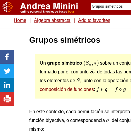
Home
|
Álgebra abstracta
|
Add to favorites
Grupos simétricos
(
S
n
,
∗
)
(
,
∗
)
Un
grupo simétrico
S
sobre un conj
n
S
n
formado por el conjunto
S
de todas las pe
n
S
los elementos de
S
, junto con la operación 
f
∗
g
=
f
∘
g
=
f
[
g
]
∗
=
∘
composición de funciones
:
f
g
f
g
En este contexto, cada permutación se interpret
σ
función biyectiva, o correspondencia
σ
, del conj
mismo: