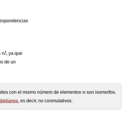
rrespondencias
n
!
!
n
n
, ya que
s de un
n
finitos con el mismo número de elementos
n
son isomorfos.
abelianos
, es decir, no conmutativos.