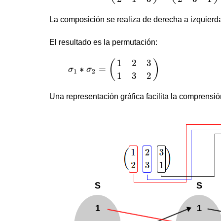
La composición se realiza de derecha a izquierd
El resultado es la permutación:
σ
1
∗
σ
2
=
(
1
2
3
1
3
2
)
1
2
3
(
)
∗
=
σ
σ
1
2
1
3
2
Una representación gráfica facilita la comprensi