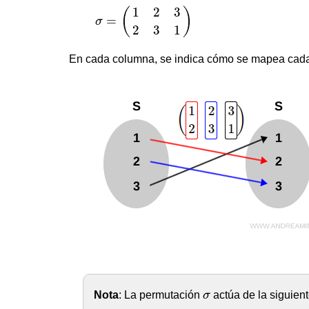
σ
=
(
1
2
3
2
3
1
)
1
2
3
(
)
=
σ
2
3
1
En cada columna, se indica cómo se mapea cad
σ
Nota
: La permutación
σ
actúa de la siguient