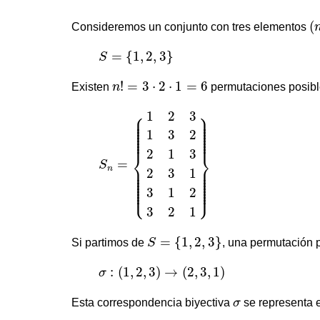
(
(
Consideremos un conjunto con tres elementos
S
=
{
1
,
2
,
3
}
=
{
1
,
2
,
3
}
S
n
!
=
3
⋅
2
⋅
1
=
6
!
=
3
⋅
2
⋅
1
=
6
Existen
n
permutaciones posibl
S
n
=
{
1
2
3
1
3
2
2
1
3
2
3
1
3
1
2
3
2
1
}
⎧
⎫
1
2
3
⎪

⎪

⎪

⎪

⎪

⎪

⎪

⎪

⎪

⎪

⎪

⎪

1
3
2
⎪

⎪

⎪

⎪

⎪
⎪
2
1
3
⎨
⎬
=
S
⎪

⎪

n
⎪

⎪

2
3
1
⎪

⎪

⎪

⎪

⎪

⎪

⎪

⎪

⎪

⎪

⎪

⎪

⎩
⎭
⎪
⎪
3
1
2
3
2
1
S
=
{
1
,
2
,
3
}
=
{
1
,
2
,
3
}
Si partimos de
S
, una permutación 
σ
:
(
1
,
2
,
3
)
→
(
2
,
3
,
1
)
:
(
1
,
2
,
3
)
→
(
2
,
3
,
1
)
σ
σ
Esta correspondencia biyectiva
σ
se representa e