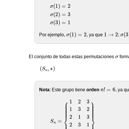
σ
(
1
)
(
1
)
=
2
σ
(
2
)
=
3
σ
(
3
)
=
1
σ
σ
(
1
)
=
2
σ
(
3
1
→
2
(
1
)
=
2
1
→
2
(
3
Por ejemplo,
σ
, ya que
;
σ
σ
El conjunto de todas estas permutaciones
σ
form
(
S
n
,
∗
)
(
,
∗
)
S
n
n
!
=
6
!
=
6
Nota
: Este grupo tiene
orden
n
, ya q
S
n
=
{
1
2
3
1
3
2
2
1
3
2
3
1
3
1
2
3
2
1
}
⎧
⎫
1
2
3
⎪

⎪

⎪

⎪

⎪

⎪

⎪

⎪

⎪

⎪

⎪

⎪

1
3
2
⎪

⎪

⎪

⎪

⎪
⎪
2
1
3
⎨
⎬
=
S
⎪

⎪

n
⎪

⎪

2
3
1