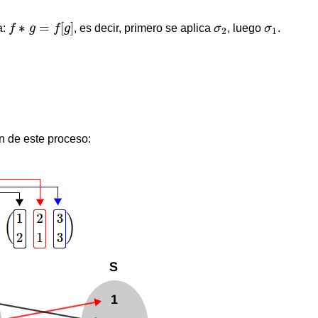
f
∗
g
=
f
[
g
]
σ
2
σ
1
∗
=
[
]
a:
f
g
f
g
, es decir, primero se aplica
σ
, luego
σ
.
2
1
ón de este proceso: