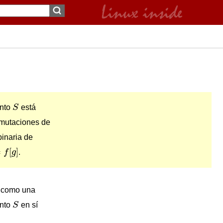
S
unto
S
está
rmutaciones de
binaria de
=
[
]
f
g
.
a como una
S
unto
S
en sí