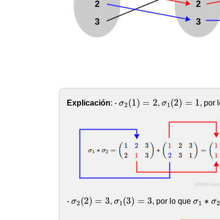
σ
2
(
1
)
=
2
σ
1
(
2
)
=
1
(
1
)
=
2
(
2
)
=
1
Explicación
: -
σ
,
σ
, por
2
1
σ
2
(
2
)
=
3
σ
1
(
3
)
=
3
σ
1
∗
σ
(
2
)
=
3
(
3
)
=
3
∗
-
σ
,
σ
, por lo que
σ
σ
2
1
1