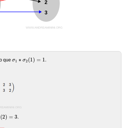
σ
1
∗
σ
2
(
1
)
=
1
∗
(
1
)
=
1
 lo que
σ
σ
.
1
2
2
(
2
)
=
3
(
2
)
=
3
.
2