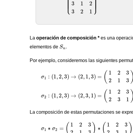
⎪

⎪

⎪

⎪

⎪

⎪

⎪

⎪

⎪

⎪

⎪

⎪

⎩
⎭
⎪
⎪
3
1
2
3
2
1
La
operación de composición *
es una operació
S
n
elementos de
S
.
n
Por ejemplo, consideremos las siguientes permu
σ
1
:
(
1
,
2
,
3
)
→
(
2
,
1
,
3
)
=
(
1
2
3
2
1
3
)
1
2
3
(
:
(
1
,
2
,
3
)
→
(
2
,
1
,
3
)
=
σ
1
2
1
3
σ
2
:
(
1
,
2
,
3
)
→
(
2
,
3
,
1
)
=
(
1
2
3
2
3
1
)
1
2
3
(
:
(
1
,
2
,
3
)
→
(
2
,
3
,
1
)
=
σ
2
2
3
1
La composición de estas permutaciones se expr
σ
1
∗
σ
2
=
(
1
2
3
2
1
3
)
∗
(
1
2
3
2
3
1
)
1
2
3
1
2
3
(
)
(
)
∗
=
∗
σ
σ
1
2
2
1
3
2
3
1