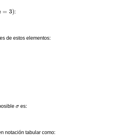
n
=
3
)
=
3
)
n
:
es de estos elementos:
σ
posible
σ
es:
n notación tabular como: