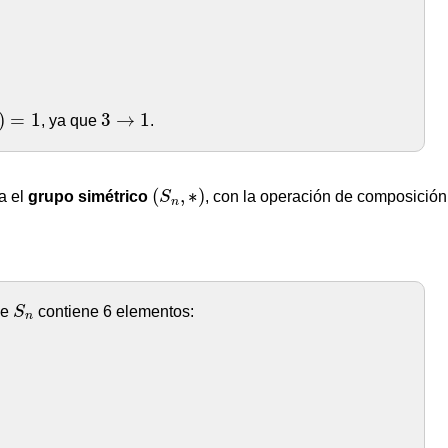
=
2
σ
(
2
)
=
3
σ
(
3
)
=
1
)
=
1
3
→
1
)
=
1
3
→
1
, ya que
.
(
S
n
,
∗
)
(
,
∗
)
a el
grupo simétrico
S
, con la operación de composición
n
S
n
ue
S
contiene 6 elementos:
n