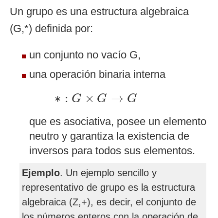
Un grupo es una estructura algebraica
(G,*) definida por:
un conjunto no vacío G,
una operación binaria interna
∗
:
G
×
G
→
G
∗
:
×
→
G
G
G
que es asociativa, posee un elemento
neutro y garantiza la existencia de
inversos para todos sus elementos.
Ejemplo
. Un ejemplo sencillo y
representativo de grupo es la estructura
algebraica (Z,+), es decir, el conjunto de
los números enteros con la operación de