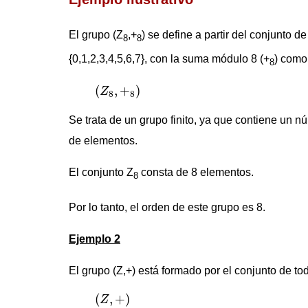
El grupo (Z
,+
) se define a partir del conjunto d
8
8
{0,1,2,3,4,5,6,7}, con la suma módulo 8 (+
) como
8
(
Z
8
,
+
8
)
(
,
+
)
Z
8
8
Se trata de un grupo finito, ya que contiene un n
de elementos.
El conjunto Z
consta de 8 elementos.
8
Por lo tanto, el orden de este grupo es 8.
Ejemplo 2
El grupo (Z,+) está formado por el conjunto de t
(
Z
,
+
)
(
,
+
)
Z