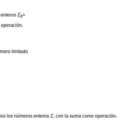
e enteros Z
=
8
 operación.
úmero limitado
odos los números enteros Z, con la suma como operación.