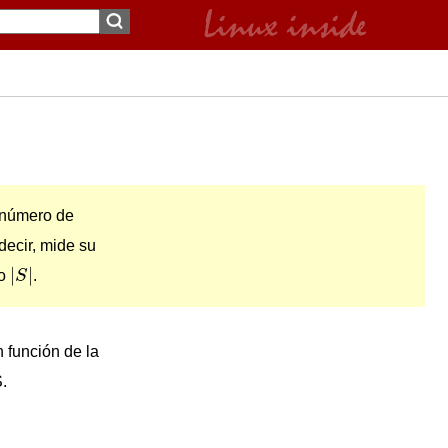
 número de
ecir, mide su
|
S
|
|
|
mo
S
.
n función de la
.