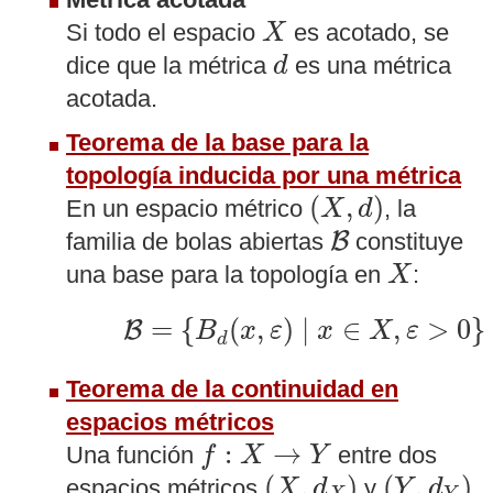
X
Si todo el espacio
es acotado, se
X
d
dice que la métrica
es una métrica
d
acotada.
Teorema de la base para la
topología inducida por una métrica
(
X
,
d
)
(
,
)
En un espacio métrico
, la
X
d
B
B
familia de bolas abiertas
constituye
X
una base para la topología en
:
X
B
=
{
B
d
(
x
,
ε
)
∣
x
∈
X
,
ε
>
0
}
=
{
(
,
)
∣
∈
,
>
0
}
B
B
x
ε
x
X
ε
d
Teorema de la continuidad en
espacios métricos
f
:
X
→
Y
:
→
Una función
entre dos
f
X
Y
(
X
,
d
X
)
(
Y
,
d
Y
)
(
,
)
(
,
)
espacios métricos
y
X
d
Y
d