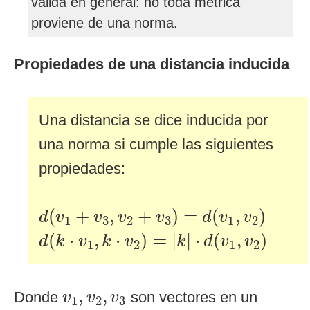
válida en general: no toda métrica
proviene de una norma.
Propiedades de una distancia inducida
Una distancia se dice inducida por
una norma si cumple las siguientes
propiedades:
d
(
v
1
+
v
3
,
v
2
+
v
3
)
=
d
(
v
1
,
v
2
)
(
+
,
+
)
=
(
,
)
d
v
v
v
v
d
v
v
1
3
2
3
1
2
d
(
k
⋅
v
1
,
k
⋅
v
2
)
=
|
k
|
⋅
d
(
v
1
,
v
2
)
(
⋅
,
⋅
)
=
|
|
⋅
(
,
)
d
k
v
k
v
k
d
v
v
1
2
1
2
v
1
,
v
2
,
v
3
,
,
Donde
son vectores en un
v
v
v
1
2
3