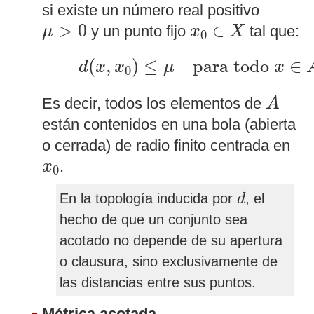
si existe un número real positivo
μ
>
0
x
0
∈
X
>
0
∈
y un punto fijo
tal que:
μ
x
X
0
d
(
x
,
x
0
)
≤
μ
para todo
x
∈
A
(
,
)
≤
para todo 
∈
d
x
x
μ
x
0
A
Es decir, todos los elementos de
A
están contenidos en una bola (abierta
o cerrada) de radio finito centrada en
x
0
.
x
0
d
En la topología inducida por
, el
d
hecho de que un conjunto sea
acotado no depende de su apertura
o clausura, sino exclusivamente de
las distancias entre sus puntos.
Métrica acotada