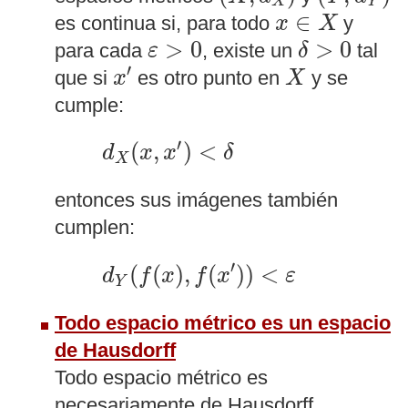
X
Y
x
∈
X
∈
es continua si, para todo
y
x
X
δ
>
0
ε
>
0
>
0
>
0
para cada
, existe un
tal
ε
δ
x
′
X
′
que si
es otro punto en
y se
x
X
cumple:
d
X
(
x
,
x
′
)
<
δ
′
(
,
)
<
d
x
x
δ
X
entonces sus imágenes también
cumplen:
d
Y
(
f
(
x
)
,
f
(
x
′
)
)
<
ε
′
(
(
)
,
(
)
)
<
d
f
x
f
x
ε
Y
Todo espacio métrico es un espacio
de Hausdorff
Todo espacio métrico es
necesariamente de Hausdorff.