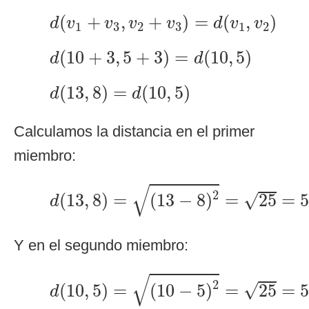
d
(
v
1
+
v
3
,
v
2
+
v
3
)
=
d
(
v
1
,
v
2
)
(
+
,
+
)
=
(
,
)
d
v
v
v
v
d
v
v
1
3
2
3
1
2
d
(
10
+
3
,
5
+
3
)
=
d
(
10
,
5
)
(
10
+
3
,
5
+
3
)
=
(
10
,
5
)
d
d
d
(
13
,
8
)
=
d
(
10
,
5
)
(
13
,
8
)
=
(
10
,
5
)
d
d
Calculamos la distancia en el primer
miembro:
d
(
13
,
8
)
=
(
13
−
8
)
2
=
25
=
5
√
2
√
(
13
,
8
)
=
(
13
−
8
)
=
25
=
d
Y en el segundo miembro:
d
(
10
,
5
)
=
(
10
−
5
)
2
=
25
=
5
√
2
√
(
10
,
5
)
=
(
10
−
5
)
=
25
=
d