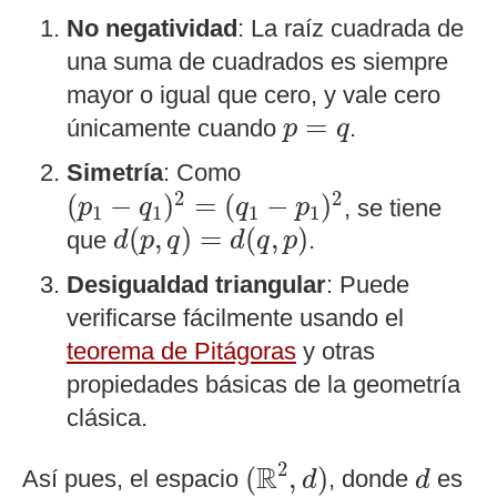
No negatividad
: La raíz cuadrada de
una suma de cuadrados es siempre
mayor o igual que cero, y vale cero
p
=
q
=
únicamente cuando
.
p
q
Simetría
: Como
(
p
1
−
q
1
)
2
=
(
q
1
−
p
1
)
2
2
2
(
−
)
=
(
−
)
, se tiene
p
q
q
p
1
1
1
1
d
(
p
,
q
)
=
d
(
q
,
p
)
(
,
)
=
(
,
)
que
.
d
p
q
d
q
p
Desigualdad triangular
: Puede
verificarse fácilmente usando el
teorema de Pitágoras
y otras
propiedades básicas de la geometría
clásica.
(
R
2
,
d
)
d
2
R
(
,
)
Así pues, el espacio
, donde
es
d
d