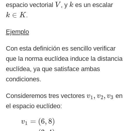
V
k
espacio vectorial
, y
es un escalar
V
k
k
∈
K
∈
.
k
K
Ejemplo
Con esta definición es sencillo verificar
que la norma euclídea induce la distancia
euclídea, ya que satisface ambas
condiciones.
v
1
,
v
2
,
v
3
,
,
Consideremos tres vectores
en
v
v
v
1
2
3
el espacio euclídeo:
v
1
=
(
6
,
8
)
v
2
=
(
3
,
4
)
v
3
=
(
3
,
0
)
=
(
6
,
8
)
v
1