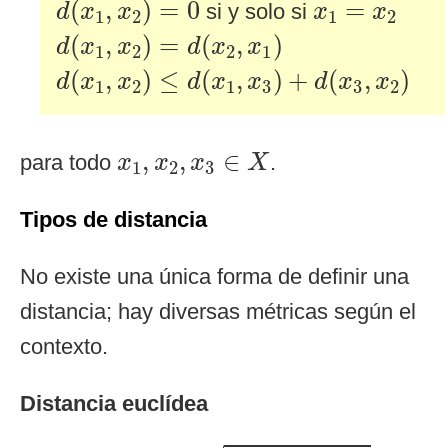
x
1
=
x
2
(
,
)
=
0
=
si y solo si
d
x
x
x
x
1
2
1
2
d
(
x
1
,
x
2
)
=
d
(
x
2
,
x
1
)
(
,
)
=
(
,
)
d
x
x
d
x
x
1
2
2
1
d
(
x
1
,
x
2
)
≤
d
(
x
1
,
x
3
)
+
d
(
x
3
,
x
2
)
(
,
)
≤
(
,
)
+
(
,
)
d
x
x
d
x
x
d
x
x
1
2
1
3
3
2
x
1
,
x
2
,
x
3
∈
X
,
,
∈
para todo
.
x
x
x
X
1
2
3
Tipos de distancia
No existe una única forma de definir una
distancia; hay diversas métricas según el
contexto.
Distancia euclídea
d
2
(
x
,
y
)
:=
∑
(
x
i
−
y
i
)
2