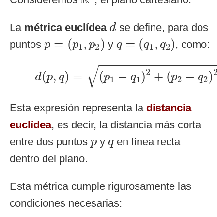
R
d
La
métrica euclídea
se define, para dos
d
p
=
(
p
1
,
p
2
)
q
=
(
q
1
,
q
2
)
=
(
,
)
=
(
,
)
puntos
y
, como:
p
p
p
q
q
q
1
2
1
2
d
(
p
,
q
)
=
(
p
1
−
q
1
)
2
+
(
p
2
−
q
2
)
2
√
2
(
,
)
=
(
−
)
+
(
−
)
d
p
q
p
q
p
q
1
1
2
2
Esta expresión representa la
distancia
euclídea
, es decir, la distancia más corta
p
q
entre dos puntos
y
en línea recta
p
q
dentro del plano.
Esta métrica cumple rigurosamente las
condiciones necesarias: