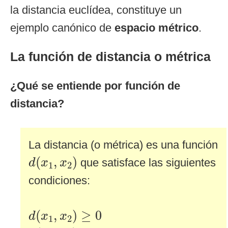
la distancia euclídea, constituye un
ejemplo canónico de
espacio métrico
.
La función de distancia o métrica
¿Qué se entiende por función de
distancia?
La distancia (o métrica) es una función
d
(
x
1
,
x
2
)
(
,
)
que satisface las siguientes
d
x
x
1
2
condiciones:
d
(
x
1
,
x
2
)
≥
0
(
,
)
≥
0
d
x
x
1
2
d
(
x
1
,
x
2
)
=
0