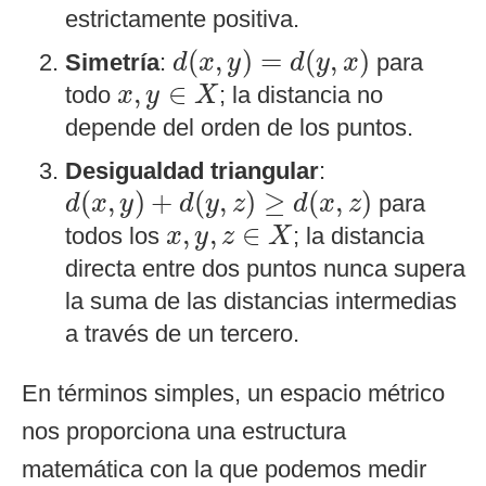
estrictamente positiva.
d
(
x
,
y
)
=
d
(
y
,
x
)
(
,
)
=
(
,
)
Simetría
:
para
d
x
y
d
y
x
x
,
y
∈
X
,
∈
todo
; la distancia no
x
y
X
depende del orden de los puntos.
Desigualdad triangular
:
d
(
x
,
y
)
+
d
(
y
,
z
)
≥
d
(
x
,
z
)
(
,
)
+
(
,
)
≥
(
,
)
para
d
x
y
d
y
z
d
x
z
x
,
y
,
z
∈
X
,
,
∈
todos los
; la distancia
x
y
z
X
directa entre dos puntos nunca supera
la suma de las distancias intermedias
a través de un tercero.
En términos simples, un espacio métrico
nos proporciona una estructura
matemática con la que podemos medir