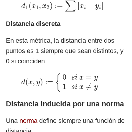
d
1
(
x
1
,
x
2
)
:=
∑
|
x
i
−
y
i
|
∑
(
,
)
:
=
|
−
|
d
x
x
x
y
1
1
2
i
i
Distancia discreta
En esta métrica, la distancia entre dos
puntos es 1 siempre que sean distintos, y
0 si coinciden.
d
(
x
,
y
)
:=
{
0
s
i
x
=
y
1
s
i
x
≠
y
0
=
{
s
i
x
y
(
,
)
:
=
d
x
y
1
≠
s
i
x
y
Distancia inducida por una norma
Una
norma
define siempre una función de
distancia.