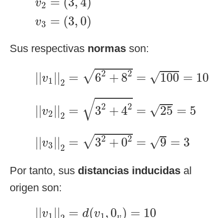
=
(
3
,
4
)
v
2
=
(
3
,
0
)
v
3
Sus respectivas
normas
son:
|
|
v
1
|
|
2
=
6
2
+
8
2
=
100
=
10
2
2
√
√
|
|
|
|
=
6
+
8
=
100
=
10
v
1
2
|
|
v
2
|
|
2
=
3
2
+
4
2
=
25
=
5
√
2
2
√
|
|
|
|
=
3
+
4
=
25
=
5
v
2
2
|
|
v
3
|
|
2
=
3
2
+
0
2
=
9
=
3
2
2
√
√
|
|
|
|
=
3
+
0
=
9
=
3
v
3
2
Por tanto, sus
distancias inducidas
al
origen son:
|
|
v
1
|
|
2
=
d
(
v
1
,
0
v
)
=
10
|
|
|
|
=
(
,
0
)
=
10
v
d
v
1
1
v