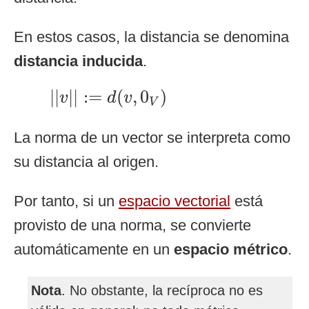
En estos casos, la distancia se denomina
distancia inducida
.
|
|
v
|
|
:=
d
(
v
,
0
V
)
|
|
|
|
:
=
(
,
0
)
v
d
v
V
La norma de un vector se interpreta como
su distancia al origen.
Por tanto, si un
espacio vectorial
está
provisto de una norma, se convierte
automáticamente en un
espacio métrico
.
Nota
. No obstante, la recíproca no es