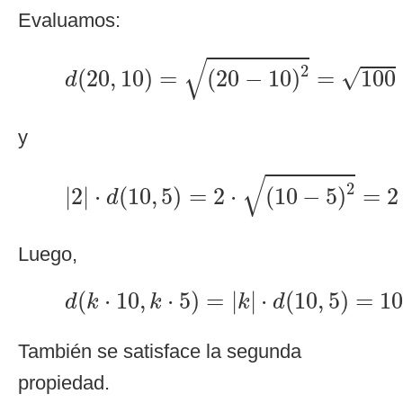
Evaluamos:
d
(
20
,
10
)
=
(
20
−
10
)
2
=
100
=
10
√
2
√
(
20
,
10
)
=
(
20
−
10
)
=
100
d
y
|
2
|
⋅
d
(
10
,
5
)
=
2
⋅
(
10
−
5
)
2
=
2
⋅
5
=
√
2
|
2
|
⋅
(
10
,
5
)
=
2
⋅
(
10
−
5
)
=
2
d
Luego,
d
(
k
⋅
10
,
k
⋅
5
)
=
|
k
|
⋅
d
(
10
,
5
)
=
10
c
(
⋅
10
,
⋅
5
)
=
|
|
⋅
(
10
,
5
)
=
1
d
k
k
k
d
También se satisface la segunda
propiedad.