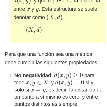
(
,
)
, y que representa la distancia
d
x
y
x
y
entre
y
. Esta estructura se suele
x
y
(
X
,
d
)
(
,
)
denotar como
.
X
d
(
X
,
d
)
(
,
)
X
d
Para que una función sea una métrica,
debe cumplir las siguientes propiedades:
d
(
x
,
y
)
≥
0
(
,
)
≥
0
No negatividad
:
para
d
x
y
d
(
x
,
y
)
=
0
x
,
y
∈
X
,
∈
(
,
)
=
0
todo
, y
si y
x
y
X
d
x
y
x
=
y
=
solo si
; es decir, la distancia de
x
y
un punto a sí mismo es cero, y entre
puntos distintos es siempre