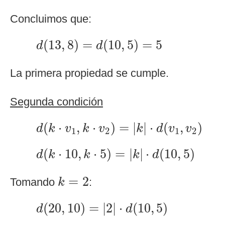
Concluimos que:
d
(
13
,
8
)
=
d
(
10
,
5
)
=
5
(
13
,
8
)
=
(
10
,
5
)
=
5
d
d
La primera propiedad se cumple.
Segunda condición
d
(
k
⋅
v
1
,
k
⋅
v
2
)
=
|
k
|
⋅
d
(
v
1
,
v
2
)
(
⋅
,
⋅
)
=
|
|
⋅
(
,
)
d
k
v
k
v
k
d
v
v
1
2
1
2
d
(
k
⋅
10
,
k
⋅
5
)
=
|
k
|
⋅
d
(
10
,
5
)
(
⋅
10
,
⋅
5
)
=
|
|
⋅
(
10
,
5
)
d
k
k
k
d
k
=
2
=
2
Tomando
:
k
d
(
20
,
10
)
=
|
2
|
⋅
d
(
10
,
5
)
(
20
,
10
)
=
|
2
|
⋅
(
10
,
5
)
d
d