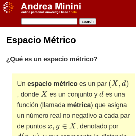
Espacio Métrico
¿Qué es un espacio métrico?
(
X
,
d
)
(
,
)
Un
espacio métrico
es un par
X
d
X
d
, donde
es un conjunto y
es una
X
d
función (llamada
métrica
) que asigna
un número real no negativo a cada par
x
,
y
∈
X
,
∈
de puntos
, denotado por
x
y
X
d
(
x
,
y
)