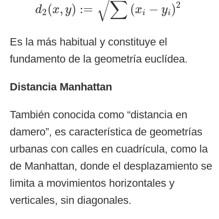
√
∑
2
(
,
)
:
=
(
−
)
d
x
y
x
y
2
i
i
Es la más habitual y constituye el
fundamento de la geometría euclídea.
Distancia Manhattan
También conocida como “distancia en
damero”, es característica de geometrías
urbanas con calles en cuadrícula, como la
de Manhattan, donde el desplazamiento se
limita a movimientos horizontales y
verticales, sin diagonales.