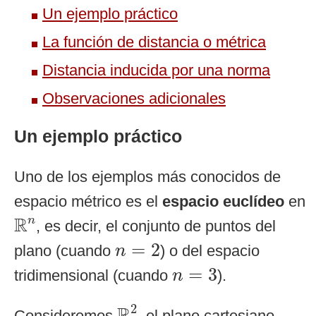
Un ejemplo práctico
La función de distancia o métrica
Distancia inducida por una norma
Observaciones adicionales
Un ejemplo práctico
Uno de los ejemplos más conocidos de
espacio métrico es el
espacio euclídeo
en
R
n
R
n
, es decir, el conjunto de puntos del
n
=
2
=
2
plano (cuando
) o del espacio
n
n
=
3
=
3
tridimensional (cuando
).
n
R
2
2
Consideremos
, el plano cartesiano.