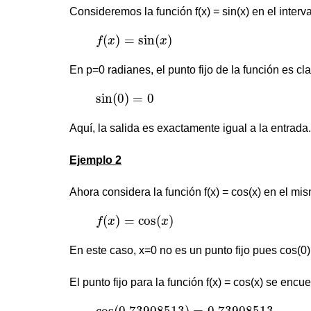
Consideremos la función f(x) = sin(x) en el interv
f
(
x
)
=
sin
(
x
)
(
)
=
sin
(
)
f
x
x
En p=0 radianes, el punto fijo de la función es cla
sin
(
0
)
=
0
sin
(
0
)
=
0
Aquí, la salida es exactamente igual a la entrada.
Ejemplo 2
Ahora considera la función f(x) = cos(x) en el mis
f
(
x
)
=
cos
(
x
)
(
)
=
cos
(
)
f
x
x
En este caso, x=0 no es un punto fijo pues cos(0) 
El punto fijo para la función f(x) = cos(x) se e
cos
(
0.73908513
)
=
0.73908513
cos
(
0.73908513
)
=
0.73908513