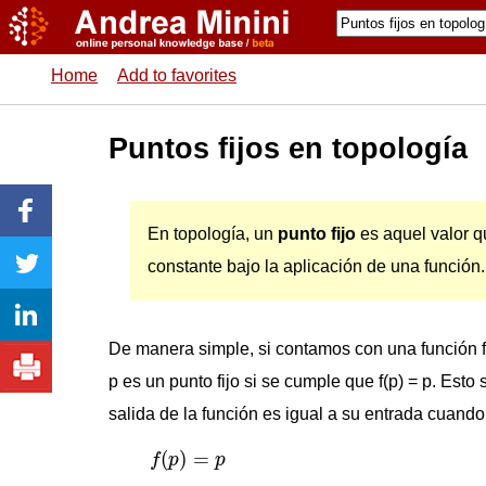
Home
Add to favorites
Puntos fijos en topología
En topología, un
punto fijo
es aquel valor 
constante bajo la aplicación de una función.
De manera simple, si contamos con una función f(
p es un punto fijo si se cumple que f(p) = p. Esto 
salida de la función es igual a su entrada cuando
f
(
p
)
=
p
(
)
=
f
p
p