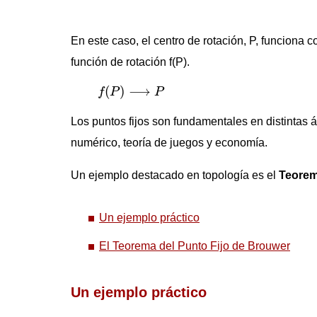
En este caso, el centro de rotación, P, funciona
función de rotación f(P).
f
(
P
)
⟶
P
(
)
⟶
f
P
P
Los puntos fijos son fundamentales en distintas 
numérico, teoría de juegos y economía.
Un ejemplo destacado en topología es el
Teorem
Un ejemplo práctico
El Teorema del Punto Fijo de Brouwer
Un ejemplo práctico