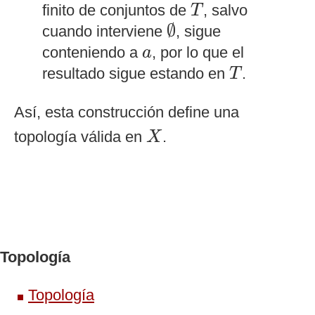
T
finito de conjuntos de
, salvo
T
∅
∅
cuando interviene
, sigue
a
conteniendo a
, por lo que el
a
T
resultado sigue estando en
.
T
Así, esta construcción define una
X
topología válida en
.
X
Topología
Topología