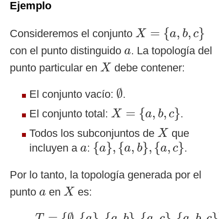
Ejemplo
X
=
{
a
,
b
,
c
}
=
{
,
,
}
Consideremos el conjunto
X
a
b
c
a
con el punto distinguido
. La topología del
a
X
punto particular en
debe contener:
X
∅
∅
El conjunto vacío:
.
X
=
{
a
,
b
,
c
}
=
{
,
,
}
El conjunto total:
.
X
a
b
c
X
Todos los subconjuntos de
que
X
{
a
}
,
{
a
,
b
}
,
{
a
,
c
}
a
{
}
,
{
,
}
,
{
,
}
incluyen a
:
.
a
a
a
b
a
c
Por lo tanto, la topología generada por el
X
a
punto
en
es:
a
X
T
=
{
∅
,
{
a
}
,
{
a
,
b
}
,
{
a
,
c
}
,
{
a
,
b
,
c
}
}
=
{
∅
,
{
}
,
{
,
}
,
{
,
}
,
{
,
,
}
T
a
a
b
a
c
a
b
c