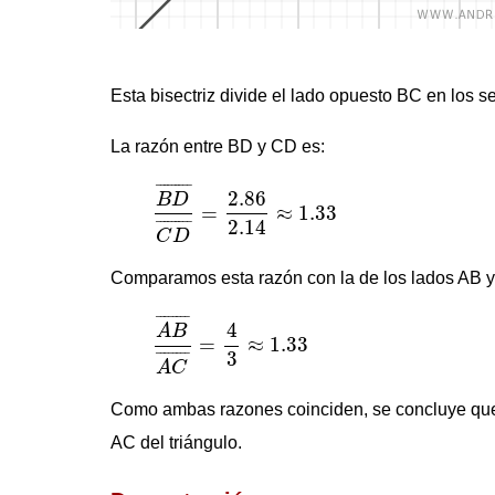
Esta bisectriz divide el lado opuesto BC en los 
La razón entre BD y CD es:
B
D
¯
C
D
¯
=
2.86
2.14
≈
1.33
¯
¯¯¯¯¯¯¯
¯
2.86
B
D
=
≈
1.33
2.14
¯
¯¯¯¯¯¯¯
¯
C
D
Comparamos esta razón con la de los lados AB y
A
B
¯
A
C
¯
=
4
3
≈
1.33
¯
¯¯¯¯¯¯
¯
4
A
B
=
≈
1.33
3
¯
¯¯¯¯¯¯
¯
A
C
Como ambas razones coinciden, se concluye que
AC del triángulo.