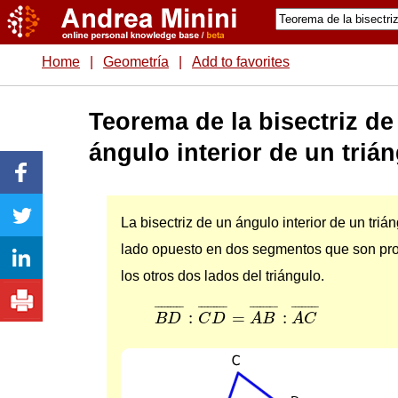
Home
|
Geometría
|
Add to favorites
Teorema de la bisectriz de
ángulo interior de un triá
La bisectriz de un ángulo interior de un trián
lado opuesto en dos segmentos que son pro
los otros dos lados del triángulo.
B
D
¯
:
C
D
¯
=
A
B
¯
:
A
C
¯
¯
¯¯¯¯¯¯¯
¯
¯
¯¯¯¯¯¯¯
¯
¯
¯¯¯¯¯¯
¯
¯
¯¯¯¯¯¯
¯
:
=
:
B
D
C
D
A
B
A
C