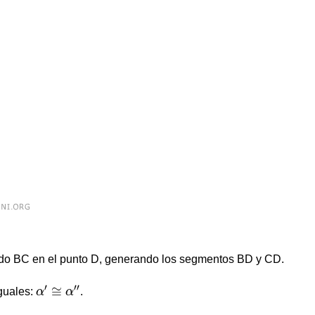
lado BC en el punto D, generando los segmentos BD y CD.
α
′
≅
α
″
′
′′
≅
iguales:
α
α
.