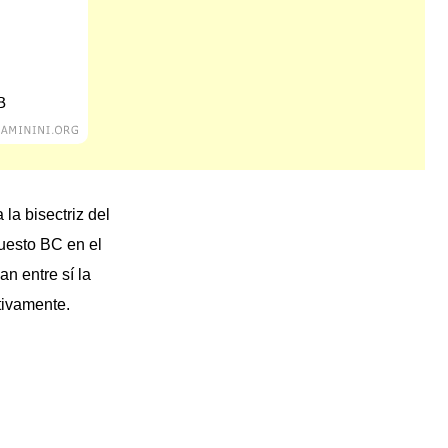
 la bisectriz del
puesto BC en el
n entre sí la
tivamente.