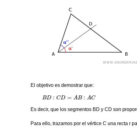
El objetivo es demostrar que:
B
D
:
C
D
=
A
B
:
A
C
:
=
:
B
D
C
D
A
B
A
C
Es decir, que los segmentos BD y CD son proporc
Para ello, trazamos por el vértice C una recta r pa