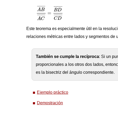
A
B
¯
A
C
¯
=
B
D
¯
C
D
¯
¯
¯¯¯¯¯¯
¯
¯
¯¯¯¯¯¯¯
¯
A
B
B
D
=
¯
¯¯¯¯¯¯¯
¯
¯
¯¯¯¯¯¯
¯
C
D
A
C
Este teorema es especialmente útil en la resolu
relaciones métricas entre lados y segmentos de u
También se cumple la recíproca
: Si un pu
proporcionales a los otros dos lados, enton
es la bisectriz del ángulo correspondiente.
Ejemplo práctico
Demostración