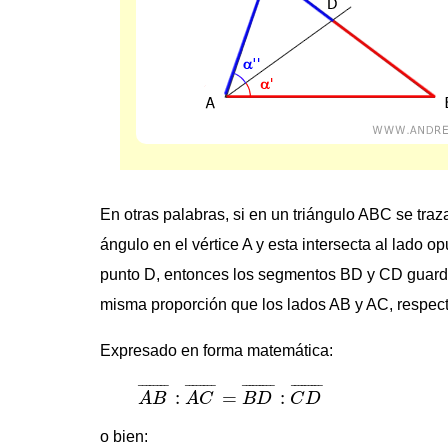
En otras palabras, si en un triángulo ABC se traza
ángulo en el vértice A y esta intersecta al lado o
punto D, entonces los segmentos BD y CD guarda
misma proporción que los lados AB y AC, respec
Expresado en forma matemática:
A
B
¯
:
A
C
¯
=
B
D
¯
:
C
D
¯
¯
¯¯¯¯¯¯
¯
¯
¯¯¯¯¯¯
¯
¯
¯¯¯¯¯¯¯
¯
¯
¯¯¯¯¯¯¯
¯
:
=
:
A
B
A
C
B
D
C
D
o bien: