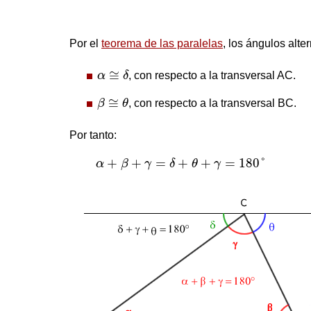
Por el
teorema de las paralelas
, los ángulos alte
α
≅
δ
≅
α
δ
, con respecto a la transversal AC.
β
≅
θ
≅
β
θ
, con respecto a la transversal BC.
Por tanto:
α
+
β
+
γ
=
δ
+
θ
+
γ
=
180
°
+
+
=
+
+
=
180
°
α
β
γ
δ
θ
γ