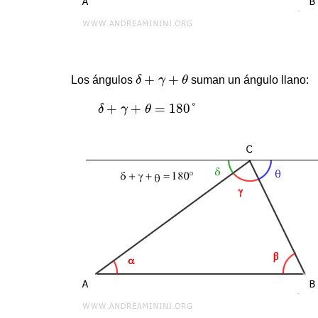
δ
+
γ
+
θ
+
+
Los ángulos
δ
γ
θ
suman un ángulo llano:
δ
+
γ
+
θ
=
180
°
+
+
=
180
°
δ
γ
θ