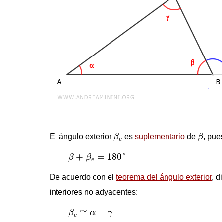
β
e
β
El ángulo exterior
β
es
suplementario
de
β
, pue
e
β
+
β
e
=
180
°
+
=
180
°
β
β
e
De acuerdo con el
teorema del ángulo exterior
, 
interiores no adyacentes:
β
e
≅
α
+
γ
≅
+
β
α
γ
e