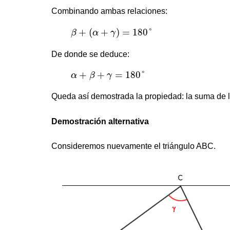
Combinando ambas relaciones:
β
+
(
α
+
γ
)
=
180
°
+
(
+
)
=
180
°
β
α
γ
De donde se deduce:
α
+
β
+
γ
=
180
°
+
+
=
180
°
α
β
γ
Queda así demostrada la propiedad: la suma de lo
Demostración alternativa
Consideremos nuevamente el triángulo ABC.