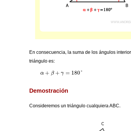
En consecuencia, la suma de los ángulos interio
triángulo es:
α
+
β
+
γ
=
180
°
+
+
=
180
°
α
β
γ
Demostración
Consideremos un triángulo cualquiera ABC.