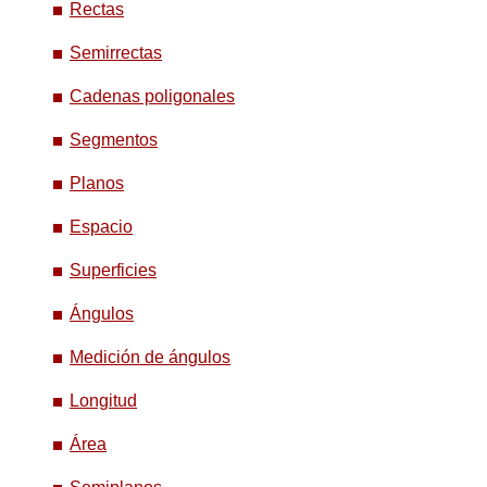
Rectas
Semirrectas
Cadenas poligonales
Segmentos
Planos
Espacio
Superficies
Ángulos
Medición de ángulos
Longitud
Área