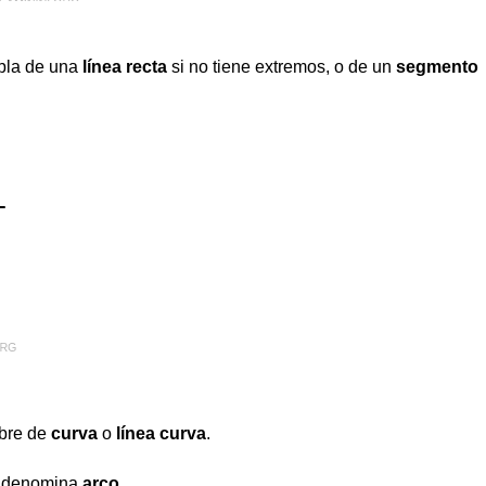
abla de una
línea recta
si no tiene extremos, o de un
segmento
mbre de
curva
o
línea curva
.
se denomina
arco
.